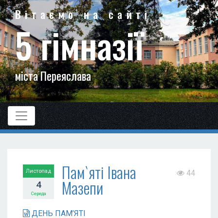
Вітаємо на сайті
5 гімназії
міста Переяслава
Пам`яті Івана
Листопад
44
Мазепи
4
Середа
ДЕНЬ ПАМ’ЯТІ