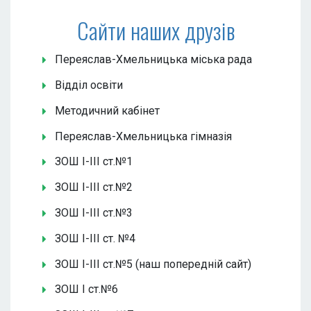
Сайти наших друзів
Переяслав-Хмельницька міська рада
Відділ освіти
Методичний кабінет
Переяслав-Хмельницька гімназія
ЗОШ І-ІІІ ст.№1
ЗОШ І-ІІІ ст.№2
ЗОШ І-ІІІ ст.№3
ЗОШ І-ІІІ ст. №4
ЗОШ І-ІІІ ст.№5 (наш попередній сайт)
ЗОШ І ст.№6