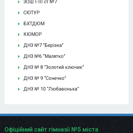
ЗОШ І-ІІІ ст №7
СЮТУР
БХТДЮМ
КЮМОР
ДНЗ №7 “Берізка”
ДНЗ №6 “Малятко”
ДНЗ № 8 “Золотий ключик”
ДНЗ № 9 “Сонечко”
ДНЗ № 10 “Любавонька”
Офіційний сайт гімназії №5 міста