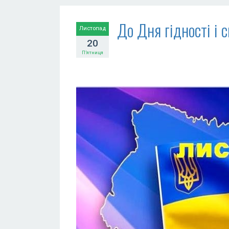
До Дня гідності і 
Листопад
20
П’ятниця