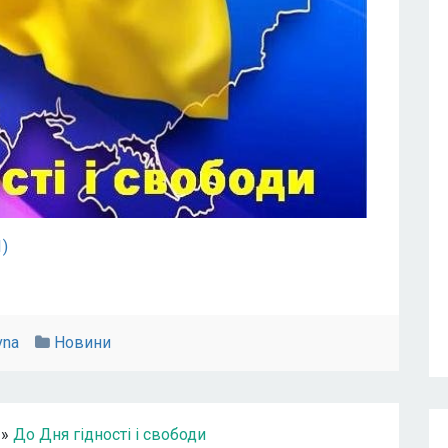
1)
vna
Новини
»
До Дня гідності і свободи