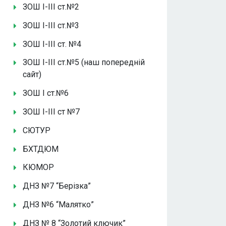
ЗОШ І-ІІІ ст.№2
ЗОШ І-ІІІ ст.№3
ЗОШ І-ІІІ ст. №4
ЗОШ І-ІІІ ст.№5 (наш попередній
сайт)
ЗОШ І ст.№6
ЗОШ І-ІІІ ст №7
СЮТУР
БХТДЮМ
КЮМОР
ДНЗ №7 “Берізка”
ДНЗ №6 “Малятко”
ДНЗ № 8 “Золотий ключик”