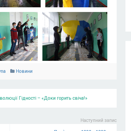
vna
Новини
волюції Гідності – «Доки горить свіча!»
Наступний запис