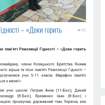
Гідності – «Доки горить
82
сні
пам’яті Революції Гідності – «Доки горить
ромайдану, члени Козацького Братства Якима
го вірша та пісні пам’яті Революції Гідності –
олучилися учні 5-11 класів. Марафон пам’яті
ься з мене!»
ли учні школи: Петрик Анна (11-Бкл.), Дикий
ександр (8-Бкл.), Яременко Іван (8-Бкл.) і
дицією прозвучав державний гімн України, але