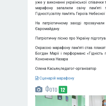
уже у виконанні української співачки 
марафону запалили свічу пам’яті 
Гідності,світлу пам’ять Героїв Небесної 
На патріотичному заході прозвучали
Євромайдану.
Патріотичну пісню про Україну підготув
Окрасою марафону пам’яті став плакат 
Богдан Марії і перформанс «Гідність п
Кононенка Назара
Олена Касьян,педагог-організатор
Сценарій марафону
Фото
12