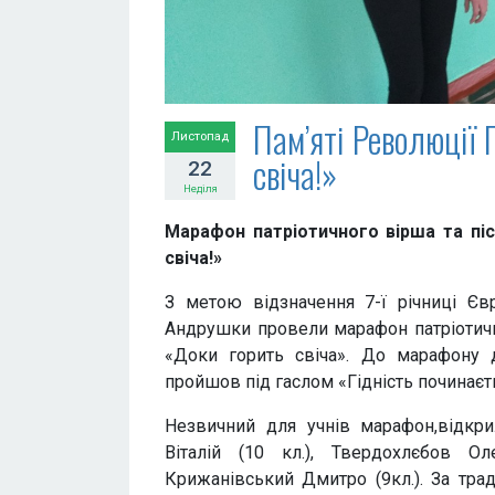
Пам’яті Революції 
Листопад
свіча!»
22
Неділя
Марафон патріотичного вірша та пі
свіча!»
З метою відзначення 7-ї річниці Єв
Андрушки провели марафон патріотично
«Доки горить свіча». До марафону д
пройшов під гаслом «Гідність починаєт
Незвичний для учнів марафон,відкри
Віталій (10 кл.), Твердохлєбов Ол
Крижанівський Дмитро (9кл.). За тра