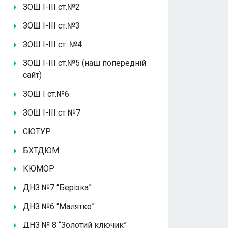
ЗОШ І-ІІІ ст.№2
ЗОШ І-ІІІ ст.№3
ЗОШ І-ІІІ ст. №4
ЗОШ І-ІІІ ст.№5 (наш попередній
сайт)
ЗОШ І ст.№6
ЗОШ І-ІІІ ст №7
СЮТУР
БХТДЮМ
КЮМОР
ДНЗ №7 “Берізка”
ДНЗ №6 “Малятко”
ДНЗ № 8 “Золотий ключик”