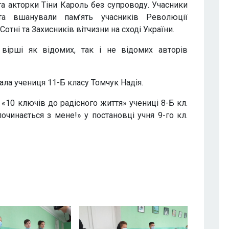
та акторки Тіни Кароль без супроводу. Учасники
та вшанували пам’ять учасників Революції
Сотні та Захисників вітчизни на сході України.
 вірші як відомих, так і не відомих авторів
ала учениця 11-Б класу Томчук Надія.
«10 ключів до радісного життя» учениці 8-Б кл.
очинається з мене!» у постановці учня 9-го кл.