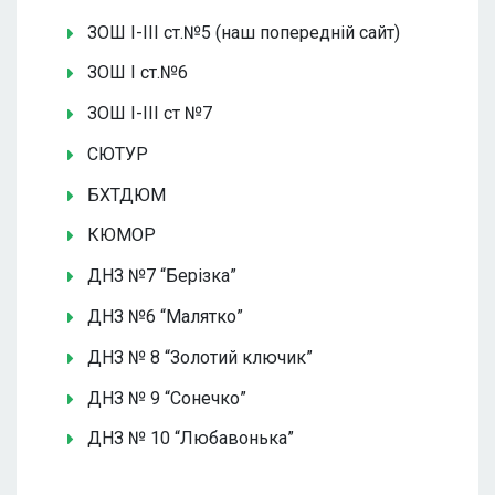
ЗОШ І-ІІІ ст.№5 (наш попередній сайт)
ЗОШ І ст.№6
ЗОШ І-ІІІ ст №7
СЮТУР
БХТДЮМ
КЮМОР
ДНЗ №7 “Берізка”
ДНЗ №6 “Малятко”
ДНЗ № 8 “Золотий ключик”
ДНЗ № 9 “Сонечко”
ДНЗ № 10 “Любавонька”