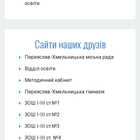
освіти
Сайти наших друзів
Переяслав-Хмельницька міська рада
Відділ освіти
Методичний кабінет
Переяслав-Хмельницька гімназія
ЗОШ І-ІІІ ст.№1
ЗОШ І-ІІІ ст.№2
ЗОШ І-ІІІ ст.№3
ЗОШ І-ІІІ ст. №4