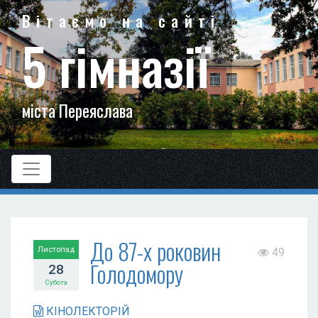
Вітаємо на сайті
5 гімназії
міста Переяслава
До 87-х роковин
Листопад
49
Голодомору
28
Субота
КІНОЛЕКТОРІЙ