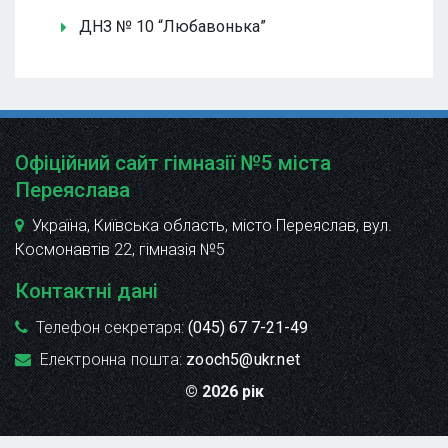
ДНЗ № 10 “Любавонька”
Офіційний сайт гімназії №5 міста
Переяслава
Україна, Київська область, місто Переяслав, вул.
Космонавтів 22
, гімназія №5
Контактні дані
Телефон секретаря:
(045) 67 7-21-49
Електронна пошта:
zooch5@ukr.net
© 2026 рік