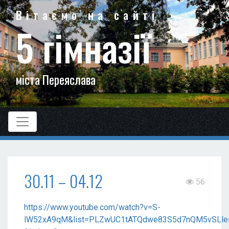
Вітаємо на сайті
5 гімназії
міста Переяслава
30.11 – 04.12
56
https://www.youtube.com/watch?v=S-
lW52xA9qM&list=PLZwUC1tATQdwe83S5d7nQM5vSLlei