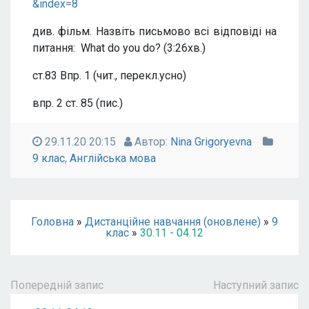
&index=8
див. фільм. Назвіть письмово всі відповіді на
питання: What do you do? (3:26хв.)
ст.83 Впр. 1 (чит., перекл.усно)
впр. 2 ст. 85 (пис.)
29.11.20 20:15
Автор:
Nina Grigoryevna
9 клас
,
Англійська мова
Головна
»
Дистанційне навчання (оновлене)
»
9
клас
»
30.11 - 04.12
Попередній запис
Наступний запис