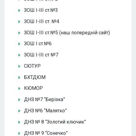
ЗОШ І-ІІІ ст.№3
ЗОШ І-ІІІ ст. №4
ЗОШ І-ІІІ ст.№5 (наш попередній сайт)
ЗОШ І ст.№6
ЗОШ І-ІІІ ст №7
СЮТУР
БХТДЮМ
КЮМОР
ДНЗ №7 “Берізка”
ДНЗ №6 “Малятко”
ДНЗ № 8 “Золотий ключик”
ДНЗ № 9 “Сонечко”