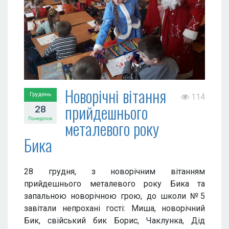
Новорічні вітання
Грудень
114
прийдешнього
28
Понеділок
металевого року
Бика
28 грудня, з новорічним вітанням
прийдешнього металевого року Бика та
запальною новорічною грою, до школи №5
завітали непрохані гості: Миша, новорічний
Бик, свійський бик Борис, Чаклунка, Дід