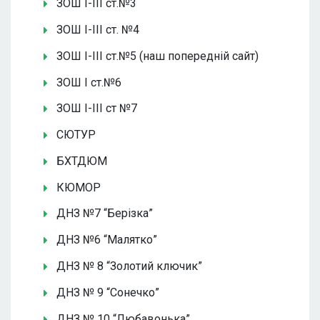
ЗОШ І-ІІІ ст.№3
ЗОШ І-ІІІ ст. №4
ЗОШ І-ІІІ ст.№5 (наш попередній сайт)
ЗОШ І ст.№6
ЗОШ І-ІІІ ст №7
СЮТУР
БХТДЮМ
КЮМОР
ДНЗ №7 “Берізка”
ДНЗ №6 “Малятко”
ДНЗ № 8 “Золотий ключик”
ДНЗ № 9 “Сонечко”
ДНЗ № 10 “Любавонька”