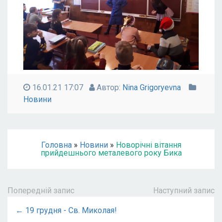
16.01.21 17:07
Автор:
Nina Grigoryevna
Новини
Головна
»
Новини
»
Новорічні вітання
прийдешнього металевого року Бика
Попередній запис
Наступний запис
← 19 грудня - Св. Миколая!