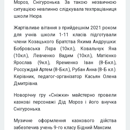
Мороз, Снігуронька. За такою незвичною
ситуацією невпинно слідкувала техпрацівниця
школи Нюра.
Жартівливе вітання з прийдешнім 2021 роком
для учнів школи 1-11 класів підготували
члени Козацького Братства Якима Андрушки:
Бобровська Лєра (10кл.), Ковальчук Яна
(10кл.), Левченко Вадим (10кл.), Матієнко
Ярослав (9кл.), Яременко Іван (8-Бкл.),
Россуждай Артем (8-Бкл.), Рубан Анна (8-Б кл.).
Керівник, педагог-організатор Касьян Олена
Дмитрівна.
Новорічну гру «Сніжки» майстерно провели
казкові персонажі Дід Мороз і його внучка
Снігуронька.
Музичне оформлення казкового дійства
забезпечив учень 9-го класу Бідний Максим.