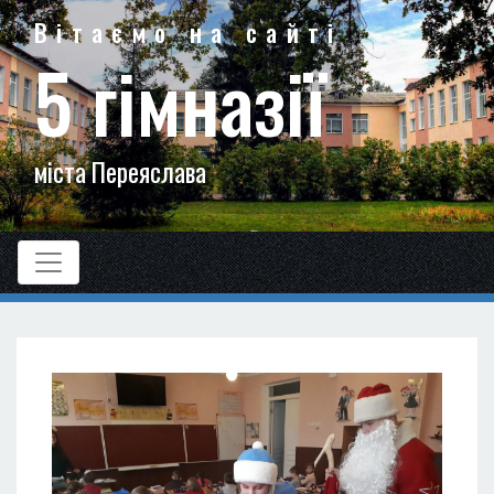
Вітаємо на сайті
5 гімназії
міста Переяслава