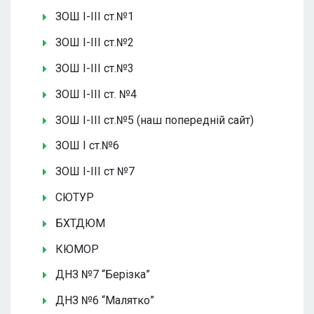
ЗОШ І-ІІІ ст.№1
ЗОШ І-ІІІ ст.№2
ЗОШ І-ІІІ ст.№3
ЗОШ І-ІІІ ст. №4
ЗОШ І-ІІІ ст.№5 (наш попередній сайт)
ЗОШ І ст.№6
ЗОШ І-ІІІ ст №7
СЮТУР
БХТДЮМ
КЮМОР
ДНЗ №7 “Берізка”
ДНЗ №6 “Малятко”