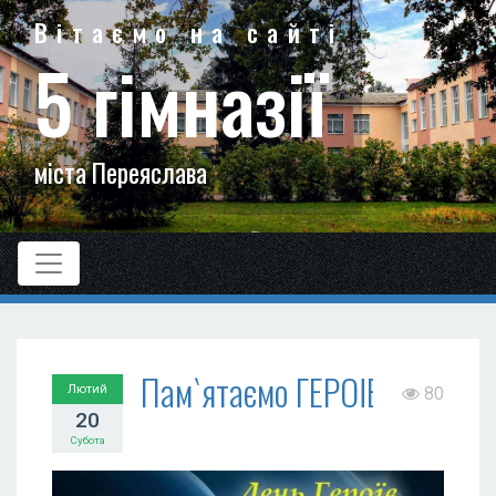
Вітаємо на сайті
5 гімназії
міста Переяслава
Пам`ятаємо ГЕРОЇВ
Лютий
80
20
Субота