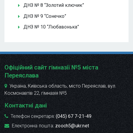
ДНЗ № 8 “Золотий ключик”
ДНЗ № 9 “Сонечко”
ДНЗ № 10 “Любавонька”
Офіційний сайт гімназії №5 міста
Переяслава
Україна, Київська область, місто Переяслав, вул.
Космонавтів 22
, гімназія №5
Контактні дані
Телефон секретаря:
(045) 67 7-21-49
Електронна пошта:
zooch5@ukr.net