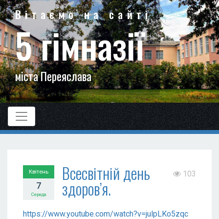
Вітаємо на сайті
5 гімназії
міста Переяслава
Всесвітній день
Квітень
103
здоров’я.
7
Середа
https://www.youtube.com/watch?v=julpLKo5zqc