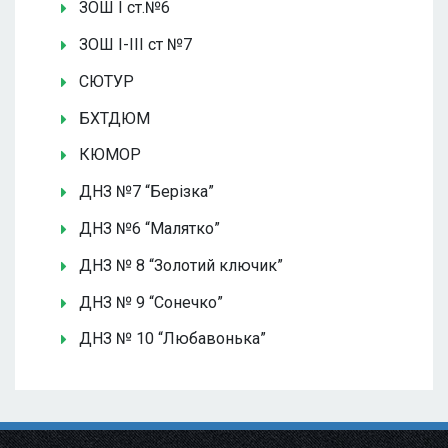
ЗОШ І ст.№6
ЗОШ І-ІІІ ст №7
СЮТУР
БХТДЮМ
КЮМОР
ДНЗ №7 “Берізка”
ДНЗ №6 “Малятко”
ДНЗ № 8 “Золотий ключик”
ДНЗ № 9 “Сонечко”
ДНЗ № 10 “Любавонька”