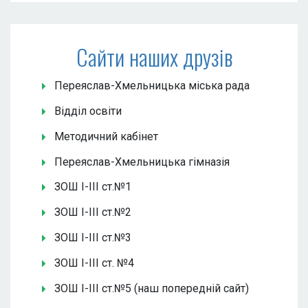
Сайти наших друзів
Переяслав-Хмельницька міська рада
Відділ освіти
Методичний кабінет
Переяслав-Хмельницька гімназія
ЗОШ І-ІІІ ст.№1
ЗОШ І-ІІІ ст.№2
ЗОШ І-ІІІ ст.№3
ЗОШ І-ІІІ ст. №4
ЗОШ І-ІІІ ст.№5 (наш попередній сайт)