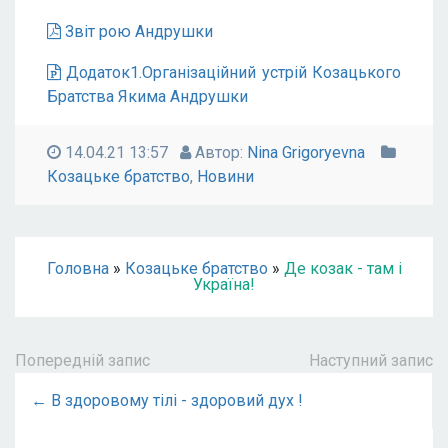
Звіт рою Андрушки
Додаток1.Організаційний устрій Козацького
Братства Якима Андрушки
14.04.21 13:57
Автор:
Nina Grigoryevna
Козацьке братство
,
Новини
Головна
»
Козацьке братство
»
Де козак - там і
Україна!
Попередній запис
Наступний запис
← В здоровому тілі - здоровий дух !