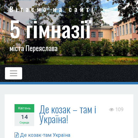
Вітаємо на сайті
5 гімназії
міста Переяслава
Де козак – там і
Квітень
109
Україна!
14
Середа
Де козак-там Україна