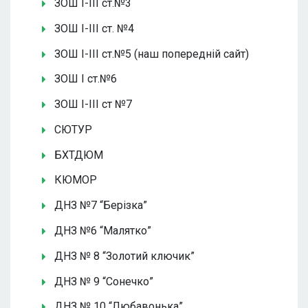
ЗОШ І-ІІІ ст.№3
ЗОШ І-ІІІ ст. №4
ЗОШ І-ІІІ ст.№5 (наш попередній сайт)
ЗОШ І ст.№6
ЗОШ І-ІІІ ст №7
СЮТУР
БХТДЮМ
КЮМОР
ДНЗ №7 “Берізка”
ДНЗ №6 “Малятко”
ДНЗ № 8 “Золотий ключик”
ДНЗ № 9 “Сонечко”
ДНЗ № 10 “Любавонька”