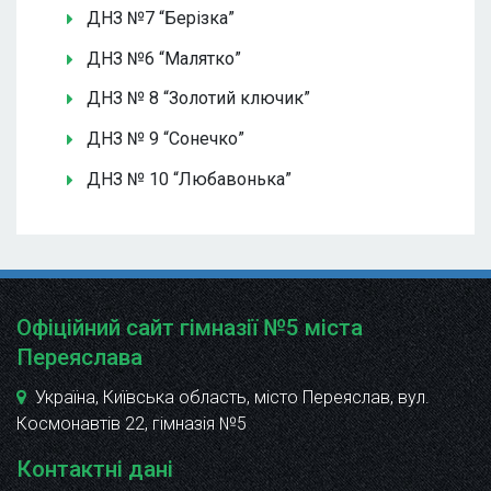
ДНЗ №7 “Берізка”
ДНЗ №6 “Малятко”
ДНЗ № 8 “Золотий ключик”
ДНЗ № 9 “Сонечко”
ДНЗ № 10 “Любавонька”
Офіційний сайт гімназії №5 міста
Переяслава
Україна, Київська область, місто Переяслав, вул.
Космонавтів 22
, гімназія №5
Контактні дані