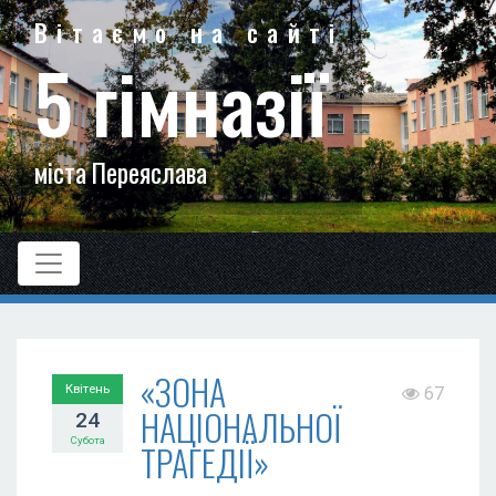
Вітаємо на сайті
5 гімназії
міста Переяслава
«ЗОНА
Квітень
67
НАЦІОНАЛЬНОЇ
24
Субота
ТРАГЕДІЇ»