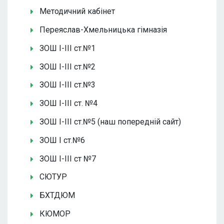
Методичний кабінет
Переяслав-Хмельницька гімназія
ЗОШ І-ІІІ ст.№1
ЗОШ І-ІІІ ст.№2
ЗОШ І-ІІІ ст.№3
ЗОШ І-ІІІ ст. №4
ЗОШ І-ІІІ ст.№5 (наш попередній сайт)
ЗОШ І ст.№6
ЗОШ І-ІІІ ст №7
СЮТУР
БХТДЮМ
КЮМОР