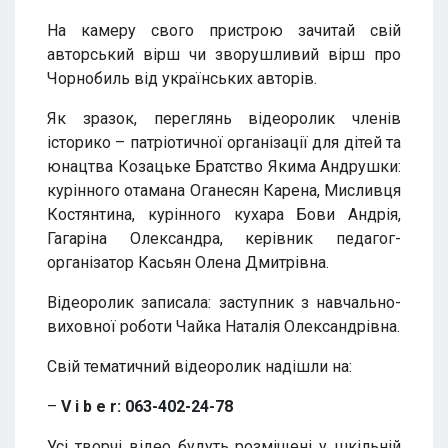
На камеру свого пристрою зачитай свій
авторський вірш чи зворушливий вірш про
Чорнобиль від українських авторів.
Як зразок, переглянь відеоролик членів
історико – патріотичної організації для дітей та
юнацтва Козацьке Братство Якима Андрушки:
курінного отамана Оганесян Карена, Мисливця
Костянтина, курінного кухара Бови Андрія,
Гагаріна Олександра, керівник педагог-
організатор Касьян Олена Дмитрівна.
Відеоролик записала: заступник з навчально-
виховної роботи Чайка Наталія Олександрівна.
Свій тематичний відеоролик надішли на:
–
V i b e r: 063-402-24-78
Усі творчі відео будуть розміщені у шкільній