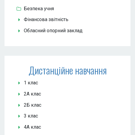
Безпека учня
Фінансова звітність
Обласний опорний заклад
Дистанційне навчання
1 клас
2А клас
2Б клас
3 клас
4А клас