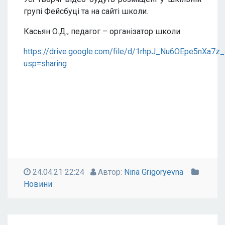
групі Фейсбуці та на сайті школи.
Касьян О.Д., педагог – організатор школи
https://drive.google.com/file/d/1rhpJ_Nu6OEpe5nXa7z
usp=sharing
24.04.21 22:24
Автор:
Nina Grigoryevna
Новини