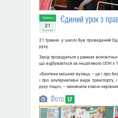
Єдиний урок з пра
Травень
21
П’ятниця
21 травня у школі був проведений Єд
руху.
Захід проводиться у рамках всесвітнь
що відбувається за ініціативою ООН з 1
«Безпека міських вулиць – це і про без
і про альтернативні види транспорту,
руху тощо», – зазначили класні керівни
Фото
17