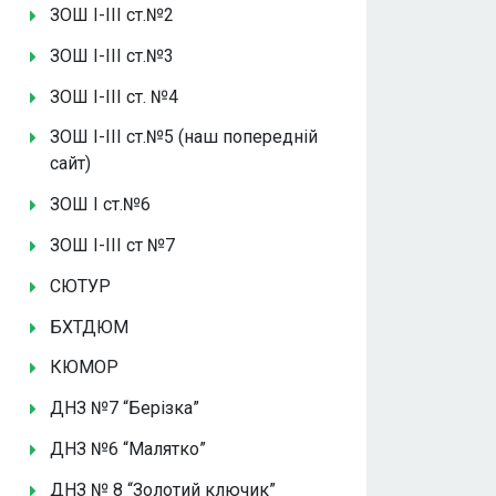
ЗОШ І-ІІІ ст.№2
ЗОШ І-ІІІ ст.№3
ЗОШ І-ІІІ ст. №4
ЗОШ І-ІІІ ст.№5 (наш попередній
сайт)
ЗОШ І ст.№6
ЗОШ І-ІІІ ст №7
СЮТУР
БХТДЮМ
КЮМОР
ДНЗ №7 “Берізка”
ДНЗ №6 “Малятко”
ДНЗ № 8 “Золотий ключик”