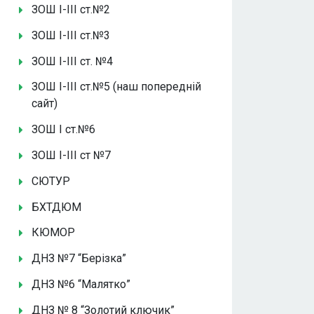
ЗОШ І-ІІІ ст.№2
ЗОШ І-ІІІ ст.№3
ЗОШ І-ІІІ ст. №4
ЗОШ І-ІІІ ст.№5 (наш попередній
сайт)
ЗОШ І ст.№6
ЗОШ І-ІІІ ст №7
СЮТУР
БХТДЮМ
КЮМОР
ДНЗ №7 “Берізка”
ДНЗ №6 “Малятко”
ДНЗ № 8 “Золотий ключик”