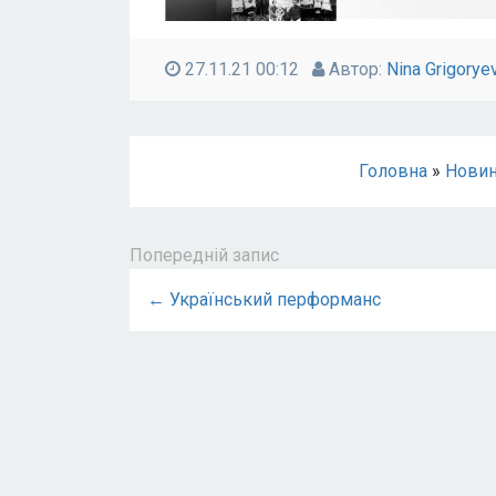
27.11.21 00:12
Автор:
Nina Grigorye
Головна
»
Нови
Попередній запис
← Український перформанс