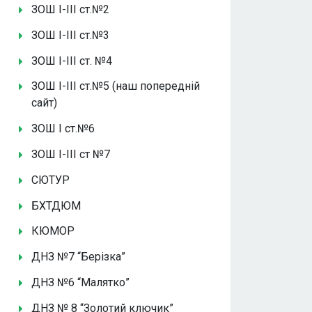
ЗОШ І-ІІІ ст.№2
ЗОШ І-ІІІ ст.№3
ЗОШ І-ІІІ ст. №4
ЗОШ І-ІІІ ст.№5 (наш попередній
сайт)
ЗОШ І ст.№6
ЗОШ І-ІІІ ст №7
СЮТУР
БХТДЮМ
КЮМОР
ДНЗ №7 “Берізка”
ДНЗ №6 “Малятко”
ДНЗ № 8 “Золотий ключик”