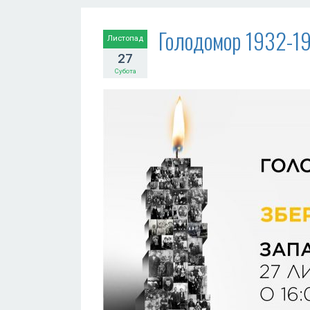
Голодомор 1932-1
Листопад
27
Субота