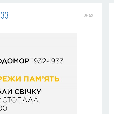
933
62