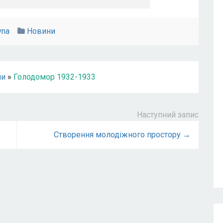
vna
Новини
ни
»
Голодомор 1932-1933
Наступний запис
Створення молодіжного простору →