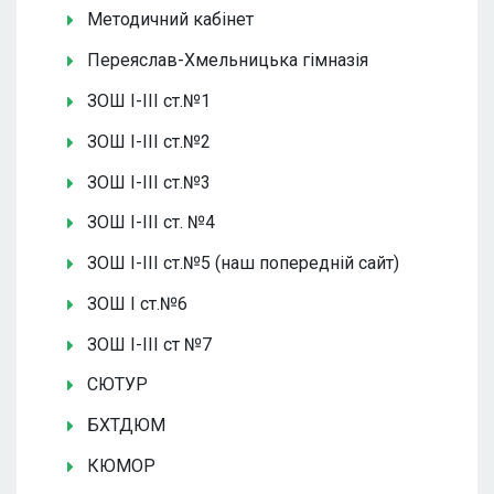
Методичний кабінет
Переяслав-Хмельницька гімназія
ЗОШ І-ІІІ ст.№1
ЗОШ І-ІІІ ст.№2
ЗОШ І-ІІІ ст.№3
ЗОШ І-ІІІ ст. №4
ЗОШ І-ІІІ ст.№5 (наш попередній сайт)
ЗОШ І ст.№6
ЗОШ І-ІІІ ст №7
СЮТУР
БХТДЮМ
КЮМОР