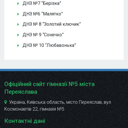
ДНЗ №7 “Берізка”
ДНЗ №6 “Малятко”
ДНЗ № 8 “Золотий ключик”
ДНЗ № 9 “Сонечко”
ДНЗ № 10 “Любавонька”
Офіційний сайт гімназії №5 міста
Переяслава
Україна, Київська область, місто Переяслав, вул.
Космонавтів 22
, гімназія №5
Контактні дані