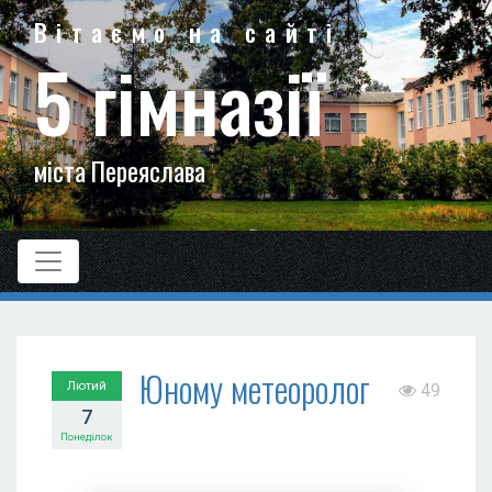
Вітаємо на сайті
5 гімназії
міста Переяслава
Юному метеорологу
Лютий
49
7
Понеділок