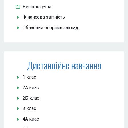
Безпека учня
Фінансова звітність
Обласний опорний заклад
Дистанційне навчання
1 клас
2А клас
2Б клас
3 клас
4А клас