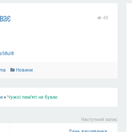
уває
48
s58uI8
vna
Новини
и
»
Чужої пам'яті не буває
Наступний запис
День вишиванки →