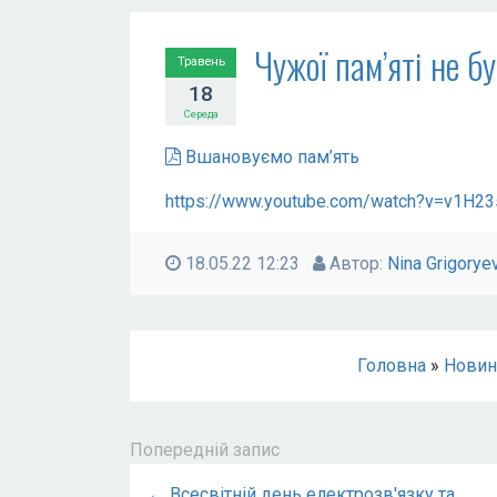
Чужої пам’яті не б
Травень
18
Середа
Вшановуємо пам’ять
https://www.youtube.com/watch?v=v1H23
18.05.22 12:23
Автор:
Nina Grigorye
Головна
»
Новин
Попередній запис
← Всесвітній день електрозв'язку та