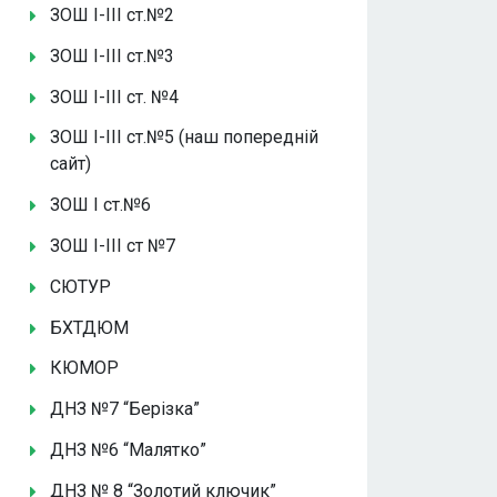
ЗОШ І-ІІІ ст.№2
ЗОШ І-ІІІ ст.№3
ЗОШ І-ІІІ ст. №4
ЗОШ І-ІІІ ст.№5 (наш попередній
сайт)
ЗОШ І ст.№6
ЗОШ І-ІІІ ст №7
СЮТУР
БХТДЮМ
КЮМОР
ДНЗ №7 “Берізка”
ДНЗ №6 “Малятко”
ДНЗ № 8 “Золотий ключик”