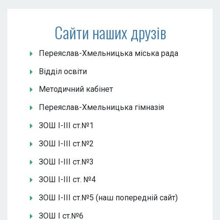
Сайти наших друзів
Переяслав-Хмельницька міська рада
Відділ освіти
Методичний кабінет
Переяслав-Хмельницька гімназія
ЗОШ І-ІІІ ст.№1
ЗОШ І-ІІІ ст.№2
ЗОШ І-ІІІ ст.№3
ЗОШ І-ІІІ ст. №4
ЗОШ І-ІІІ ст.№5 (наш попередній сайт)
ЗОШ І ст.№6