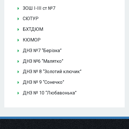
ЗОШ І-ІІІ ст №7
СЮТУР
БХТДЮМ
КЮМОР
ДНЗ №7 “Берізка”
ДНЗ №6 “Малятко”
ДНЗ № 8 “Золотий ключик”
ДНЗ № 9 “Сонечко”
ДНЗ № 10 “Любавонька”