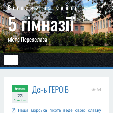
Вітаємо на сайті
5 гімназії
міста Переяслава
День ГЕРОЇВ
Травень
64
23
Понеділок
Наша морська піхота веде свою славну