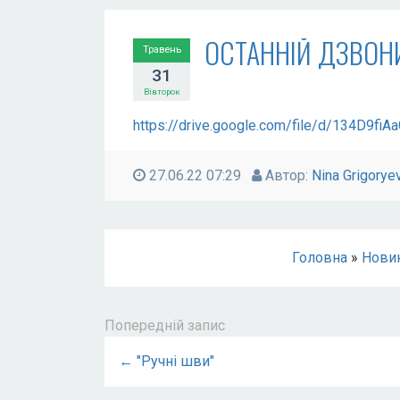
ОСТАННІЙ ДЗВОН
Травень
31
Вівторок
https://drive.google.com/file/d/134D9
27.06.22 07:29
Автор:
Nina Grigorye
Головна
»
Нови
Попередній запис
← "Ручні шви"