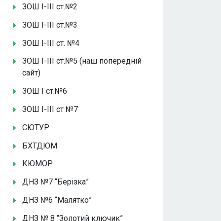
ЗОШ І-ІІІ ст.№2
ЗОШ І-ІІІ ст.№3
ЗОШ І-ІІІ ст. №4
ЗОШ І-ІІІ ст.№5 (наш попередній
сайт)
ЗОШ І ст.№6
ЗОШ І-ІІІ ст №7
СЮТУР
БХТДЮМ
КЮМОР
ДНЗ №7 “Берізка”
ДНЗ №6 “Малятко”
ДНЗ № 8 “Золотий ключик”