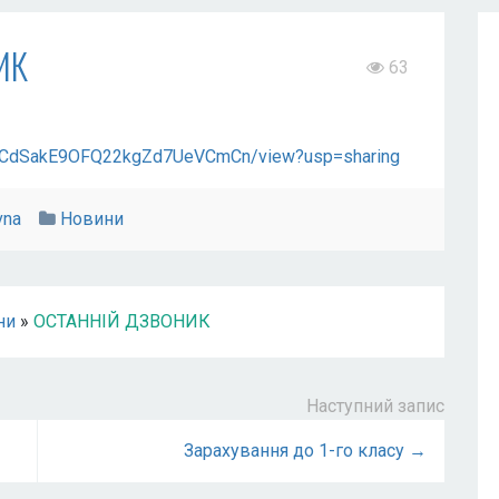
ИК
63
fiAaCdSakE9OFQ22kgZd7UeVCmCn/view?usp=sharing
vna
Новини
ни
»
ОСТАННІЙ ДЗВОНИК
Наступний запис
Зарахування до 1-го класу →