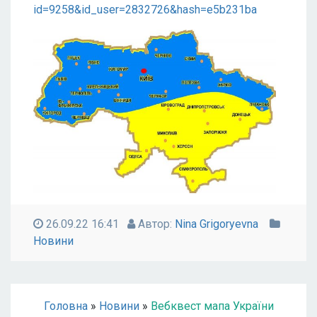
id=9258&id_user=2832726&hash=e5b231ba
26.09.22 16:41
Автор:
Nina Grigoryevna
Новини
Головна
»
Новини
»
Вебквест мапа України