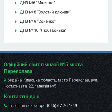
ДНЗ №6 “Малятко”
ДНЗ № 8 “Золотий ключик”
ДНЗ № 9 “Сонечко”
ДНЗ № 10 “Любавонька”
Офіційний сайт гімназії №5 міста
Переяслава
Україна, Київська область, місто Переяслав, вул.
Космонавтів 22
, гімназія №5
Контактні дані
Телефон секретаря:
(045) 67 7-21-49