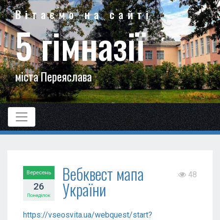
Вітаємо на сайті
5 гімназії
міста Переяслава
Вебквест мапа
Вересень
48
України
26
Понеділок
https://vseosvita.ua/webquest/start?