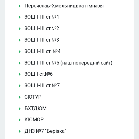
Переяслав-Хмельницька гімназія
ЗОШ І-ІІІ ст.№1
ЗОШ І-ІІІ ст.№2
ЗОШ І-ІІІ ст.№3
ЗОШ І-ІІІ ст. №4
ЗОШ І-ІІІ ст.№5 (наш попередній сайт)
ЗОШ І ст.№6
ЗОШ І-ІІІ ст №7
СЮТУР
БХТДЮМ
КЮМОР
ДНЗ №7 “Берізка”