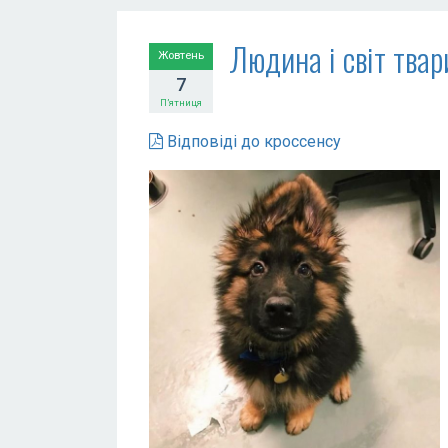
Людина і світ твар
Жовтень
7
П’ятниця
Відповіді до кроссенсу