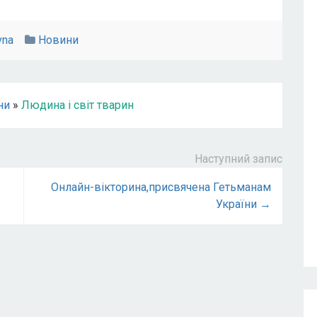
vna
Новини
ни
»
Людина і світ тварин
Наступний запис
Онлайн-вікторина,присвячена Гетьманам
України →