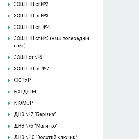
ЗОШ І-ІІІ ст.№2
ЗОШ І-ІІІ ст.№3
ЗОШ І-ІІІ ст. №4
ЗОШ І-ІІІ ст.№5 (наш попередній
сайт)
ЗОШ І ст.№6
ЗОШ І-ІІІ ст №7
СЮТУР
БХТДЮМ
КЮМОР
ДНЗ №7 “Берізка”
ДНЗ №6 “Малятко”
ДНЗ № 8 “Золотий ключик”