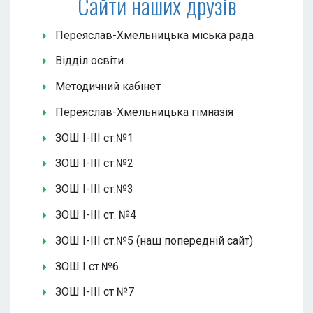
Сайти наших друзів
Переяслав-Хмельницька міська рада
Відділ освіти
Методичний кабінет
Переяслав-Хмельницька гімназія
ЗОШ І-ІІІ ст.№1
ЗОШ І-ІІІ ст.№2
ЗОШ І-ІІІ ст.№3
ЗОШ І-ІІІ ст. №4
ЗОШ І-ІІІ ст.№5 (наш попередній сайт)
ЗОШ І ст.№6
ЗОШ І-ІІІ ст №7