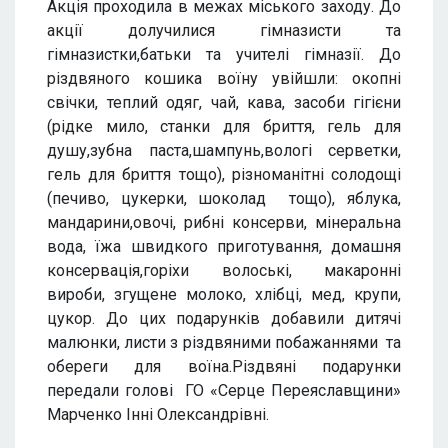
Акція проходила в межах міського заходу. До
акції долучилися гімназисти та
гімназистки,батьки та учителі гімназії. До
різдвяного кошика воїну увійшли: окопні
свічки, теплий одяг, чай, кава, засоби гігієни
(рідке мило, станки для бриття, гель для
душу,зубна паста,шампунь,вологі серветки,
гель для бриття тощо), різноманітні солодощі
(печиво, цукерки, шоколад тощо), яблука,
мандарини,овочі, рибні консерви, мінеральна
вода, їжа швидкого приготування, домашня
консервація,горіхи волоські, макаронні
вироби, згущене молоко, хлібці, мед, крупи,
цукор. До цих подарунків добавили дитячі
малюнки, листи з різдвяними побажаннями та
обереги для воїна.Різдвяні подарунки
передали голові ГО «Серце Переяславщини»
Марченко Інні Олександрівні.