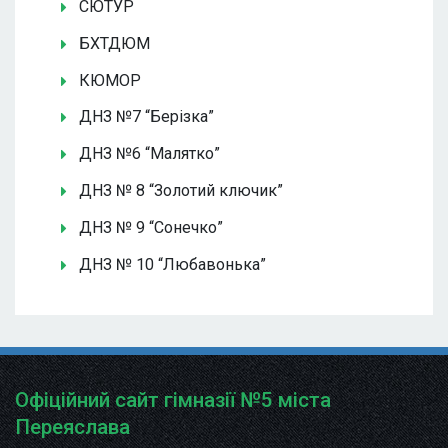
СЮТУР
БХТДЮМ
КЮМОР
ДНЗ №7 “Берізка”
ДНЗ №6 “Малятко”
ДНЗ № 8 “Золотий ключик”
ДНЗ № 9 “Сонечко”
ДНЗ № 10 “Любавонька”
Офіційний сайт гімназії №5 міста
Переяслава