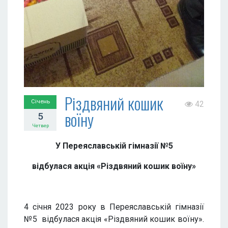
Різдвяний кошик
Січень
42
воїну
5
Четвер
У Переяславській гімназії №5
відбулася акція «Різдвяний кошик воїну»
4 січня 2023 року в Переяславській гімназії
№5 відбулася акція «Різдвяний кошик воїну».