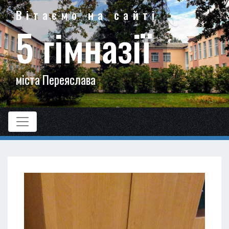
Вітаємо на сайті
5 гімназії
міста Переяслава