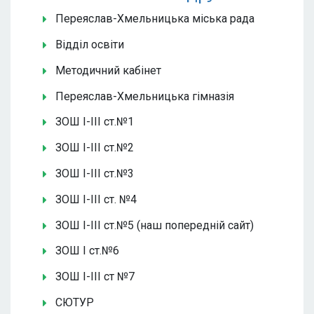
Переяслав-Хмельницька міська рада
Відділ освіти
Методичний кабінет
Переяслав-Хмельницька гімназія
ЗОШ І-ІІІ ст.№1
ЗОШ І-ІІІ ст.№2
ЗОШ І-ІІІ ст.№3
ЗОШ І-ІІІ ст. №4
ЗОШ І-ІІІ ст.№5 (наш попередній сайт)
ЗОШ І ст.№6
ЗОШ І-ІІІ ст №7
СЮТУР