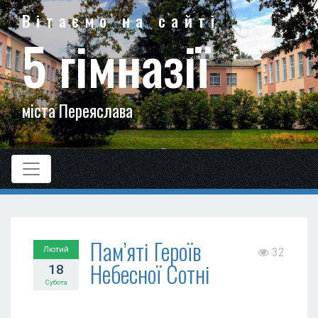
Вітаємо на сайті
5 гімназії
міста Переяслава
Пам’яті Героїв
Лютий
32
Небесної Сотні
18
Субота