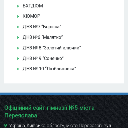
БХТДЮМ
КЮМОР
ДНЗ №7 “Берізка”
ДНЗ №6 “Малятко”
ДНЗ № 8 “Золотий ключик”
ДНЗ № 9 “Сонечко”
ДНЗ № 10 “Любавонька”
Офіційний сайт гімназії №5 міста
Переяслава
Україна, Київська область, місто Переяслав, вул.