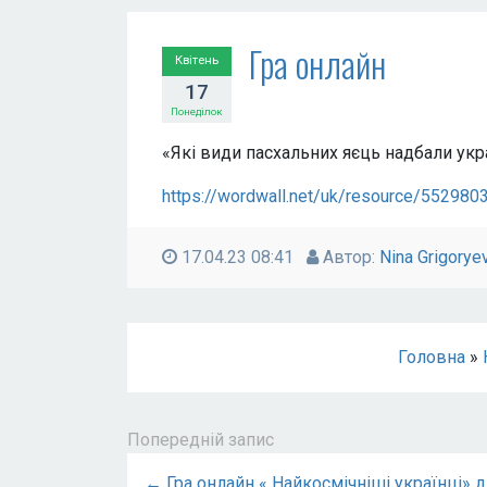
Гра онлайн
Квітень
17
Понеділок
«Які види пасхальних яєць надбали укра
https://wordwall.net/uk/resource/552980
17.04.23 08:41
Автор:
Nina Grigorye
Головна
»
Попередній запис
← Гра онлайн « Найкосмічніші українці» 