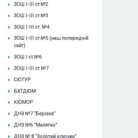
ЗОШ І-ІІІ ст.№2
ЗОШ І-ІІІ ст.№3
ЗОШ І-ІІІ ст. №4
ЗОШ І-ІІІ ст.№5 (наш попередній
сайт)
ЗОШ І ст.№6
ЗОШ І-ІІІ ст №7
СЮТУР
БХТДЮМ
КЮМОР
ДНЗ №7 “Берізка”
ДНЗ №6 “Малятко”
ДНЗ № 8 “Золотий ключик”