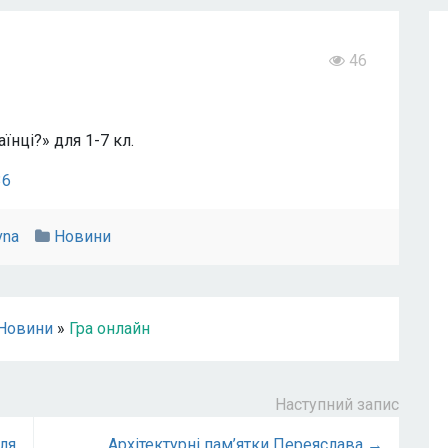
46
їнці?» для 1-7 кл.
36
vna
Новини
Новини
»
Гра онлайн
Наступний запис
для
Архітектурні пам’ятки Переяслава →