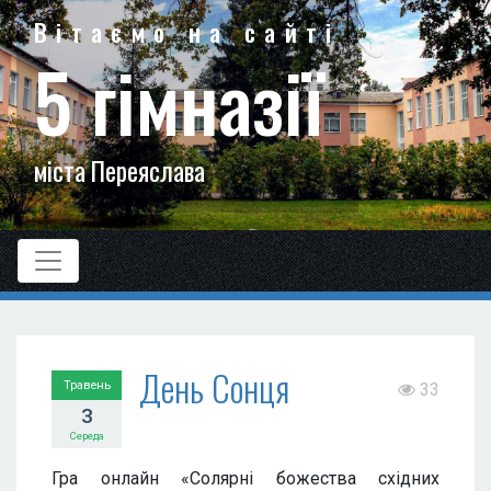
Вітаємо на сайті
5 гімназії
міста Переяслава
День Сонця
Травень
33
3
Середа
Гра онлайн «Солярні божества східних