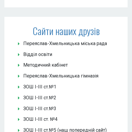
Сайти наших друзів
Переяслав-Хмельницька міська рада
Відділ освіти
Методичний кабінет
Переяслав-Хмельницька гімназія
ЗОШ І-ІІІ ст.№1
ЗОШ І-ІІІ ст.№2
ЗОШ І-ІІІ ст.№3
ЗОШ І-ІІІ ст. №4
ЗОШ І-ІІІ ст.№5 (наш попередній сайт)