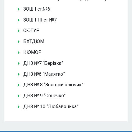
ЗОШ І ст.№6
ЗОШ І-ІІІ ст №7
СЮТУР
БХТДЮМ
КЮМОР
ДНЗ №7 “Берізка”
ДНЗ №6 “Малятко”
ДНЗ № 8 “Золотий ключик”
ДНЗ № 9 “Сонечко”
ДНЗ № 10 “Любавонька”