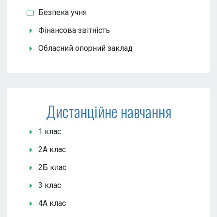
Безпека учня
Фінансова звітність
Обласний опорний заклад
Дистанційне навчання
1 клас
2А клас
2Б клас
3 клас
4А клас