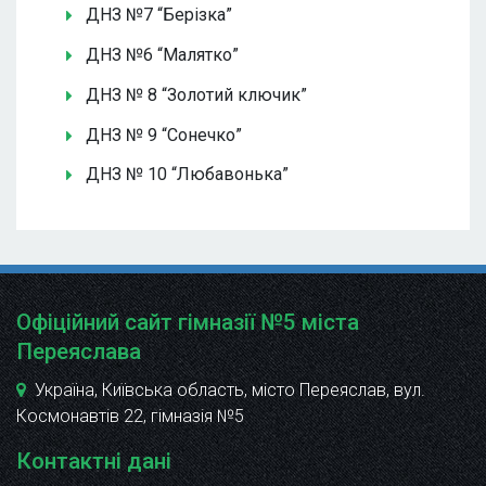
ДНЗ №7 “Берізка”
ДНЗ №6 “Малятко”
ДНЗ № 8 “Золотий ключик”
ДНЗ № 9 “Сонечко”
ДНЗ № 10 “Любавонька”
Офіційний сайт гімназії №5 міста
Переяслава
Україна, Київська область, місто Переяслав, вул.
Космонавтів 22
, гімназія №5
Контактні дані