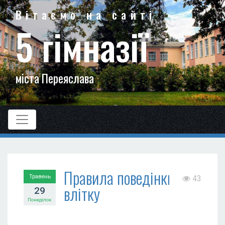
Вітаємо на сайті
5 гімназії
міста Переяслава
Правила поведінки
Травень
43
влітку
29
Понеділок