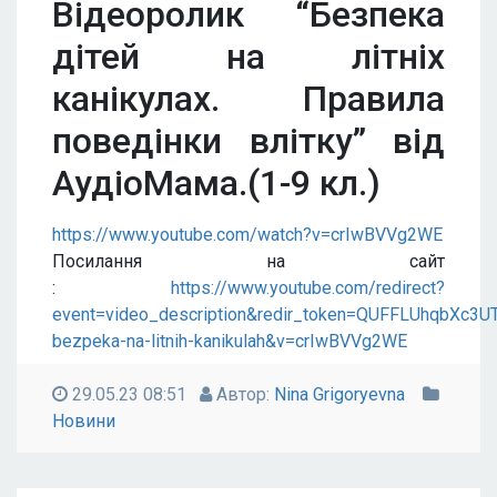
Відеоролик “Безпека
дітей на літніх
канікулах. Правила
поведінки влітку” від
АудіоМама.(1-9 кл.)
https://www.youtube.com/watch?v=crIwBVVg2WE
Посилання на сайт
:
https://www.youtube.com/redirect?
event=video_description&redir_token=QUFFLUhq
bezpeka-na-litnih-kanikulah&v=crIwBVVg2WE
29.05.23 08:51
Автор:
Nina Grigoryevna
Новини