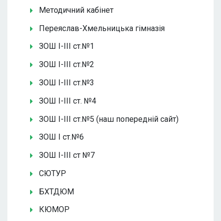
Методичний кабінет
Переяслав-Хмельницька гімназія
ЗОШ І-ІІІ ст.№1
ЗОШ І-ІІІ ст.№2
ЗОШ І-ІІІ ст.№3
ЗОШ І-ІІІ ст. №4
ЗОШ І-ІІІ ст.№5 (наш попередній сайт)
ЗОШ І ст.№6
ЗОШ І-ІІІ ст №7
СЮТУР
БХТДЮМ
КЮМОР