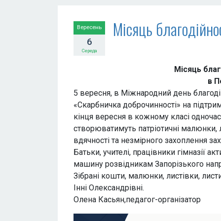
Місяць благодійно
Вересень
6
Середа
Місяць благодійності та
в Переяславські 
5 вересня, в Міжнародний день благоді
«Скарбничка доброчинності» на підтрим
кінця вересня в кожному класі одночасн
створюватимуть патріотичні малюнки, 
вдячності та незмірного захоплення за
Батьки, учителі, працівники гімназії а
машину розвідникам Запорізького нап
Зібрані кошти, малюнки, листівки, лис
Інні Олександрівні.
Олена Касьян,педагог-організатор