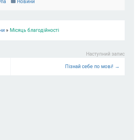
vna
Новини
ни
»
Місяць благодійності
Наступний запис
Пізнай себе по мові! →