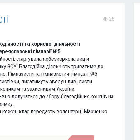
сті
26
 корисної діяльності
гімназії №5
йності, стартувала небезкорисна акція
ку ЗСУ. Благодійна діяльність триватиме до
о. Гімназисти та гімназистки гімназії №5
листівки, писатимуть зворушливі листи
хисникам та захисницям України.
ктивно долучаться до збору благодійних коштів на
рямку.
ти кожен клас передасть волонтерці Марченко