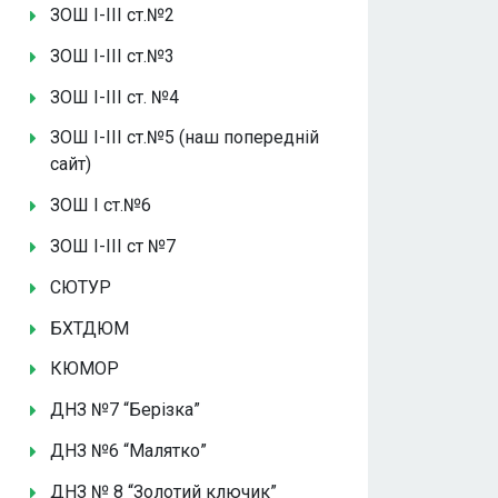
ЗОШ І-ІІІ ст.№2
ЗОШ І-ІІІ ст.№3
ЗОШ І-ІІІ ст. №4
ЗОШ І-ІІІ ст.№5 (наш попередній
сайт)
ЗОШ І ст.№6
ЗОШ І-ІІІ ст №7
СЮТУР
БХТДЮМ
КЮМОР
ДНЗ №7 “Берізка”
ДНЗ №6 “Малятко”
ДНЗ № 8 “Золотий ключик”