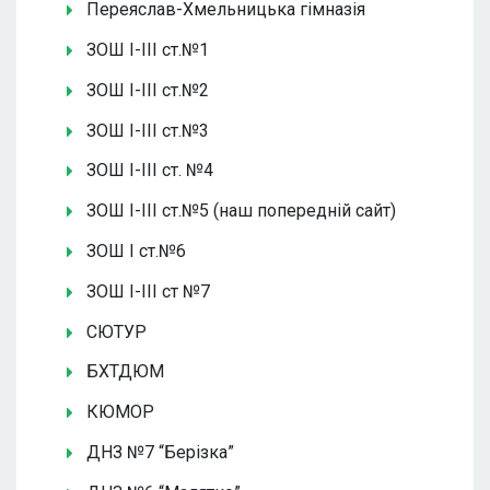
Переяслав-Хмельницька гімназія
ЗОШ І-ІІІ ст.№1
ЗОШ І-ІІІ ст.№2
ЗОШ І-ІІІ ст.№3
ЗОШ І-ІІІ ст. №4
ЗОШ І-ІІІ ст.№5 (наш попередній сайт)
ЗОШ І ст.№6
ЗОШ І-ІІІ ст №7
СЮТУР
БХТДЮМ
КЮМОР
ДНЗ №7 “Берізка”