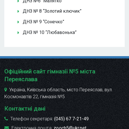
ДНЗ №6 “Малятко”
ДНЗ № 8 “Золотий ключик”
ДНЗ № 9 “Сонечко”
ДНЗ № 10 “Любавонька”
Офіційний сайт гімназії №5 міста
Переяслава
Україна, Київська область, місто Переяслав, вул.
Космонавтів 22
, гімназія №5
Контактні дані
Телефон секретаря:
(045) 67 7-21-49
Електронна пошта:
zooch5@ukr.net