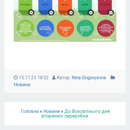
15.11.23 18:52
Автор:
Nina Grigoryevna
Новини
Головна
»
Новини
»
До Всесвітнього дня
вторинної переробки.