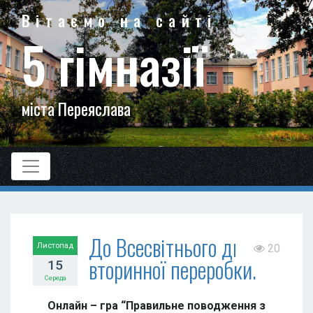
Вітаємо на сайті
5 гімназії
міста Переяслава
До Всесвітнього дня
Листопад
20
вторинної переробки.
15
Середа
Онлайн – гра “Правильне поводження з