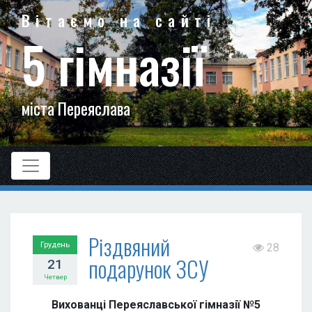
Вітаємо на сайті
5 гімназії
міста Переяслава
Різдвяний
Грудень
28
подарунок ЗСУ
21
Четвер
Вихованці Переяславської гімназії №5