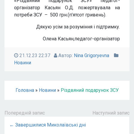
«Різдвяний подарунок ЗСУ» педагог-
організатор Касьян О.Д. пожертвувала на
потреби ЗСУ – 500 грн.(п’ятсот гривень).
Дякую усім за розуміння і підтримку.
Олена Касьян,педагог-організатор
21.12.23 22:37
Автор:
Nina Grigoryevna
Новини
Головна
»
Новини
»
Різдвяний подарунок ЗСУ
Попередній запис
Наступний запис
← Завершилися Миколаївські дні