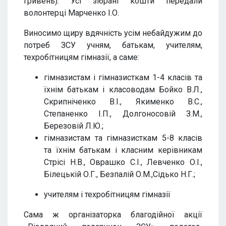
гривень). Усі зібрані кошти передали
волонтерці Марченко І.О.
Виносимо щиру вдячність усім небайдужим до
потреб ЗСУ учням, батькам, учителям,
техробітницям гімназії, а саме:
гімназистам і гімназисткам 1-4 класів та
їхнім батькам і класоводам Бойко В.Л.,
Скрипніченко В.І., Якименко В.С.,
Степаненко І.П., Долгоносовій З.М.,
Березовій Л.Ю.;
гімназистам та гімназисткам 5-8 класів
та їхнім батькам і класним керівникам
Стрісі Н.В., Оврашко С.І., Левченко О.І.,
Білецькій О.Г., Безпалій О.М.,Сідько Н.Г.;
учителям і техробітницям гімназії
Сама ж організаторка благодійної акції