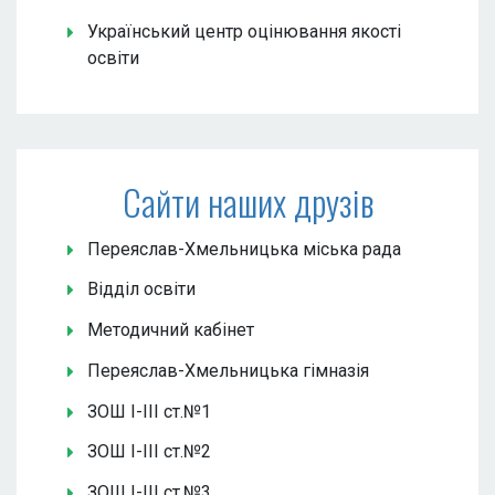
Український центр оцінювання якості
освіти
Сайти наших друзів
Переяслав-Хмельницька міська рада
Відділ освіти
Методичний кабінет
Переяслав-Хмельницька гімназія
ЗОШ І-ІІІ ст.№1
ЗОШ І-ІІІ ст.№2
ЗОШ І-ІІІ ст.№3