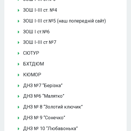
ЗОШ І-ІІІ ст. №4
ЗОШ І-ІІІ ст.№5 (наш попередній сайт)
ЗОШ І ст.№6
ЗОШ І-ІІІ ст №7
СЮТУР
БХТДЮМ
КЮМОР
ДНЗ №7 “Берізка”
ДНЗ №6 “Малятко”
ДНЗ № 8 “Золотий ключик”
ДНЗ № 9 “Сонечко”
ДНЗ № 10 “Любавонька”