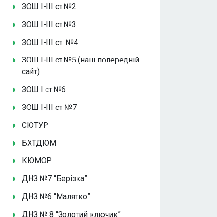
ЗОШ І-ІІІ ст.№2
ЗОШ І-ІІІ ст.№3
ЗОШ І-ІІІ ст. №4
ЗОШ І-ІІІ ст.№5 (наш попередній
сайт)
ЗОШ І ст.№6
ЗОШ І-ІІІ ст №7
СЮТУР
БХТДЮМ
КЮМОР
ДНЗ №7 “Берізка”
ДНЗ №6 “Малятко”
ДНЗ № 8 “Золотий ключик”