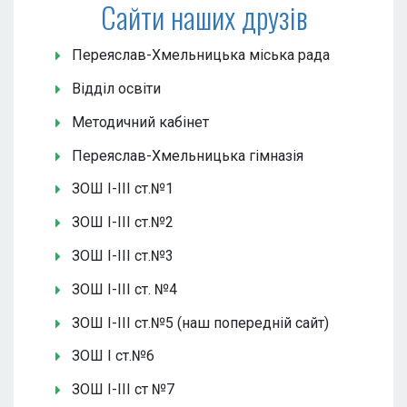
Сайти наших друзів
Переяслав-Хмельницька міська рада
Відділ освіти
Методичний кабінет
Переяслав-Хмельницька гімназія
ЗОШ І-ІІІ ст.№1
ЗОШ І-ІІІ ст.№2
ЗОШ І-ІІІ ст.№3
ЗОШ І-ІІІ ст. №4
ЗОШ І-ІІІ ст.№5 (наш попередній сайт)
ЗОШ І ст.№6
ЗОШ І-ІІІ ст №7