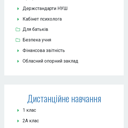
Держстандарти НУШ
Кабінет психолога
Для батьків
Безпека учня
Фінансова звітність
Обласний опорний заклад
Дистанційне навчання
1 клас
2А клас