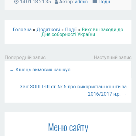
14.01.18 21:35
Автор:
admin
Події
Головна
»
Додаткові
»
Події
»
Виховні заходи до
Дня соборності України
Попередній запис
Наступний запис
← Кінець зимових канікул
Звіт ЗОШ І-ІІІ ст. № 5 про використані кошти за
2016/2017 н.р. →
Меню сайту