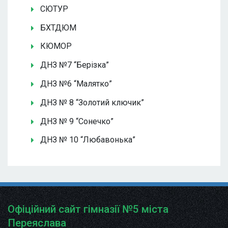
СЮТУР
БХТДЮМ
КЮМОР
ДНЗ №7 “Берізка”
ДНЗ №6 “Малятко”
ДНЗ № 8 “Золотий ключик”
ДНЗ № 9 “Сонечко”
ДНЗ № 10 “Любавонька”
Офіційний сайт гімназії №5 міста
Переяслава