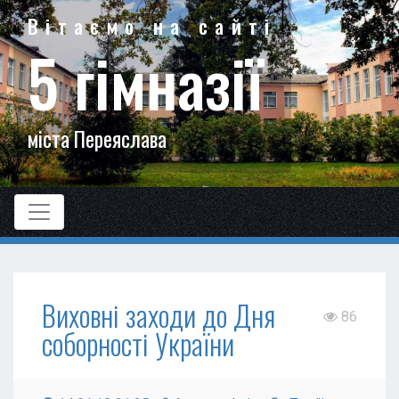
Вітаємо на сайті
5 гімназії
міста Переяслава
Виховні заходи до Дня
86
соборності України