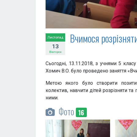
Вчимося розрізняти
Листопад
13
Вівторок
Сьогодні, 13.11.2018, з учнями 5 кла
Хомич В.О. було проведено заняття «Вч
Метою якого було створити позити
колектив, навчити дітей розрізняти та 
ними.
Фото
16