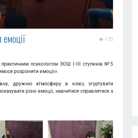
 емоції
175
су практичним психологом ЗОШ І-ІІІ ступенів №5
имося розрізняти емоції».
вну, дружню атмосферу в класі, згуртувати
показувати різні емоції, навчитися справлятися з