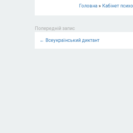
Головна
»
Кабінет псих
Попередній запис
← Всеукраїнський диктант