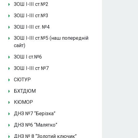
ЗОШ І-ІІІ ст.№2
ЗОШ І-ІІІ ст.№3
ЗОШ І-ІІІ ст. №4
ЗОШ І-ІІІ ст.№5 (наш попередній
сайт)
ЗОШ І ст.№6
ЗОШ І-ІІІ ст №7
СЮТУР
БХТДЮМ
КЮМОР
ДНЗ №7 “Берізка”
ДНЗ №6 “Малятко”
ДНЗ № 8 “Золотий ключик”