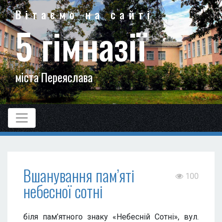
Вітаємо на сайті
5 гімназії
міста Переяслава
Вшанування пам’яті
100
небесної сотні
біля пам’ятного знаку «Небесній Сотні», вул.