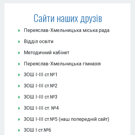
Сайти наших друзів
Переяслав-Хмельницька міська рада
Відділ освіти
Методичний кабінет
Переяслав-Хмельницька гімназія
ЗОШ І-ІІІ ст.№1
ЗОШ І-ІІІ ст.№2
ЗОШ І-ІІІ ст.№3
ЗОШ І-ІІІ ст. №4
ЗОШ І-ІІІ ст.№5 (наш попередній сайт)
ЗОШ І ст.№6