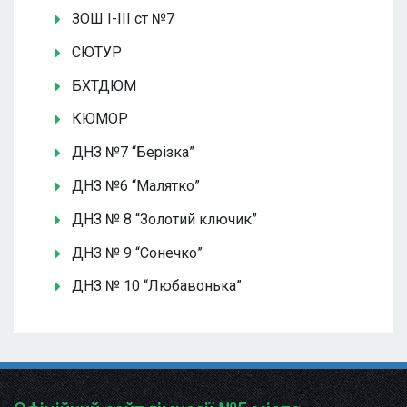
ЗОШ І-ІІІ ст №7
СЮТУР
БХТДЮМ
КЮМОР
ДНЗ №7 “Берізка”
ДНЗ №6 “Малятко”
ДНЗ № 8 “Золотий ключик”
ДНЗ № 9 “Сонечко”
ДНЗ № 10 “Любавонька”