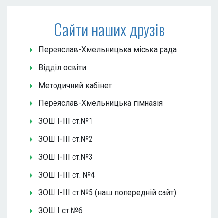
Сайти наших друзів
Переяслав-Хмельницька міська рада
Відділ освіти
Методичний кабінет
Переяслав-Хмельницька гімназія
ЗОШ І-ІІІ ст.№1
ЗОШ І-ІІІ ст.№2
ЗОШ І-ІІІ ст.№3
ЗОШ І-ІІІ ст. №4
ЗОШ І-ІІІ ст.№5 (наш попередній сайт)
ЗОШ І ст.№6