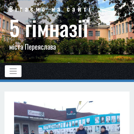
Вітаємо на сайті
5 гімназії
міста Переяслава