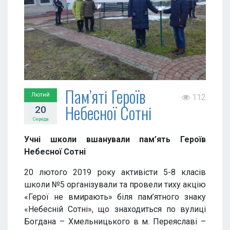
Пам’яті Героїв
Лютий
112
Небесної Сотні
20
Середа
Учні школи вшанували пам’ять Героїв
Небесної Сотні
20 лютого 2019 року активісти 5-8 класів
школи №5 організували та провели тиху акцію
«Герої не вмирають» біля пам’ятного знаку
«Небесній Сотні», що знаходиться по вулиці
Богдана – Хмельницького в м. Переяславі –