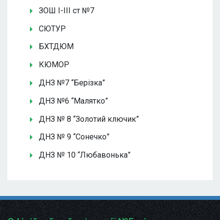
ЗОШ І-ІІІ ст №7
СЮТУР
БХТДЮМ
КЮМОР
ДНЗ №7 “Берізка”
ДНЗ №6 “Малятко”
ДНЗ № 8 “Золотий ключик”
ДНЗ № 9 “Сонечко”
ДНЗ № 10 “Любавонька”