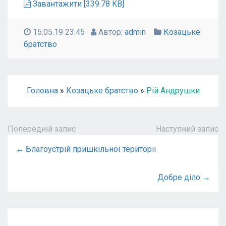
Завантажити [339.78 KB]
15.05.19 23:45
Автор:
admin
Козацьке
братство
Головна
»
Козацьке братство
»
Рій Андрушки
Попередній запис
Наступний запис
← Благоустрій пришкільної території
Добре діло →