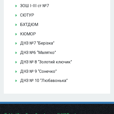
ЗОШ І-ІІІ ст №7
СЮТУР
БХТДЮМ
КЮМОР
ДНЗ №7 “Берізка”
ДНЗ №6 “Малятко”
ДНЗ № 8 “Золотий ключик”
ДНЗ № 9 “Сонечко”
ДНЗ № 10 “Любавонька”