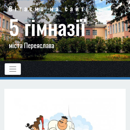
Вітаємо на сайті
5 гімназії
міста Переяслава