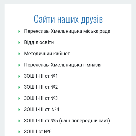
Сайти наших друзів
Переяслав-Хмельницька міська рада
Відділ освіти
Методичний кабінет
Переяслав-Хмельницька гімназія
ЗОШ І-ІІІ ст.№1
ЗОШ І-ІІІ ст.№2
ЗОШ І-ІІІ ст.№3
ЗОШ І-ІІІ ст. №4
ЗОШ І-ІІІ ст.№5 (наш попередній сайт)
ЗОШ І ст.№6