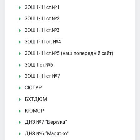
ЗОШ І-ІІІ ст.№1
ЗОШ І-ІІІ ст.№2
ЗОШ І-ІІІ ст.№3
ЗОШ І-ІІІ ст. №4
ЗОШ І-ІІІ ст.№5 (наш попередній сайт)
ЗОШ І ст.№6
ЗОШ І-ІІІ ст №7
СЮТУР
БХТДЮМ
КЮМОР
ДНЗ №7 “Берізка”
ДНЗ №6 “Малятко”