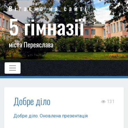
Вітаємо на сайті
5 гімназії
міста Переяслава
Добре діло
131
Добре діло. Оновлена презентація