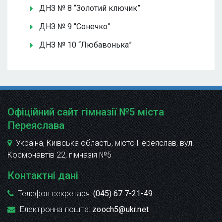
ДНЗ № 8 “Золотий ключик”
ДНЗ № 9 “Сонечко”
ДНЗ № 10 “Любавонька”
Офіційний сайт гімназії №5 міста
Переяслава
Україна, Київська область, місто Переяслав, вул.
Космонавтів 22
, гімназія №5
Контактні дані
Телефон секретаря:
(045) 67 7-21-49
Електронна пошта:
zooch5@ukr.net