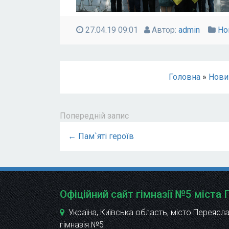
27.04.19 09:01
Автор:
admin
Но
Головна
»
Нови
Попередній запис
← Пам`яті героїв
Офіційний сайт гімназії №5 міста
Україна, Київська область, місто Переясла
гімназія №5