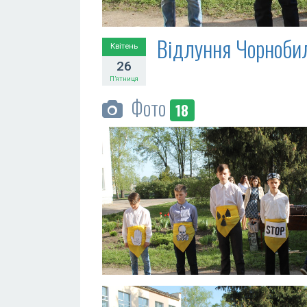
Відлуння Чорноби
Квітень
26
П’ятниця
Фото
18