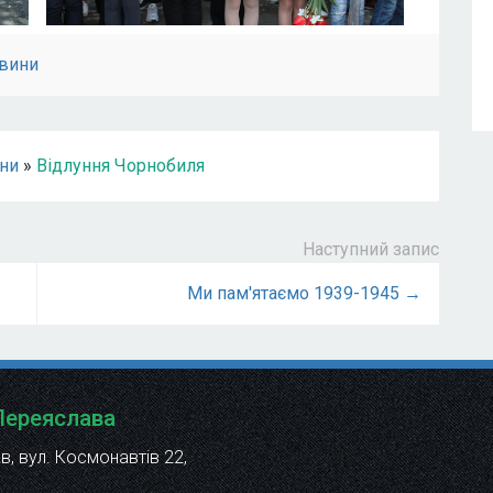
вини
ни
»
Відлуння Чорнобиля
Наступний запис
Ми пам'ятаємо 1939-1945 →
 Переяслава
в, вул. Космонавтів 22
,