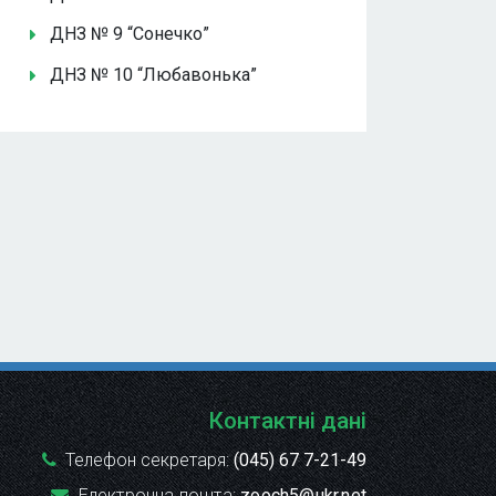
ДНЗ № 9 “Сонечко”
ДНЗ № 10 “Любавонька”
Контактні дані
Телефон секретаря:
(045) 67 7-21-49
Електронна пошта:
zooch5@ukr.net