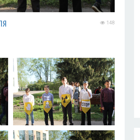
ля
148