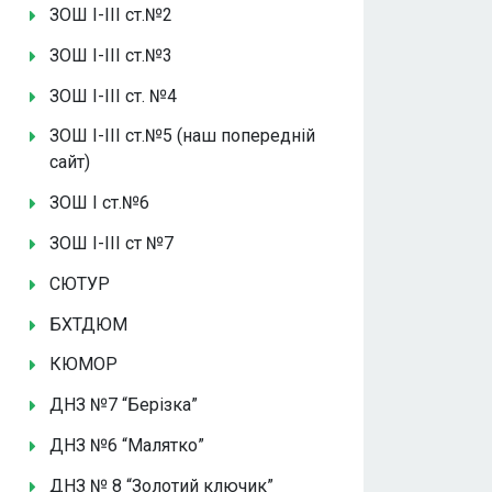
ЗОШ І-ІІІ ст.№2
ЗОШ І-ІІІ ст.№3
ЗОШ І-ІІІ ст. №4
ЗОШ І-ІІІ ст.№5 (наш попередній
сайт)
ЗОШ І ст.№6
ЗОШ І-ІІІ ст №7
СЮТУР
БХТДЮМ
КЮМОР
ДНЗ №7 “Берізка”
ДНЗ №6 “Малятко”
ДНЗ № 8 “Золотий ключик”