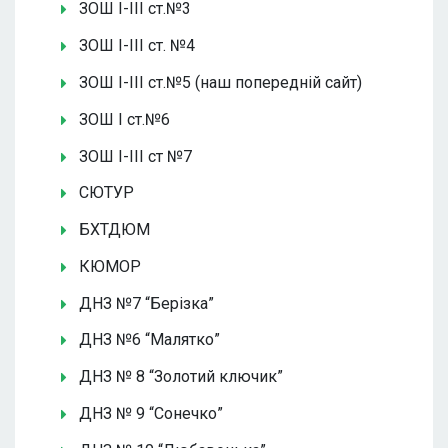
ЗОШ І-ІІІ ст.№3
ЗОШ І-ІІІ ст. №4
ЗОШ І-ІІІ ст.№5 (наш попередній сайт)
ЗОШ І ст.№6
ЗОШ І-ІІІ ст №7
СЮТУР
БХТДЮМ
КЮМОР
ДНЗ №7 “Берізка”
ДНЗ №6 “Малятко”
ДНЗ № 8 “Золотий ключик”
ДНЗ № 9 “Сонечко”