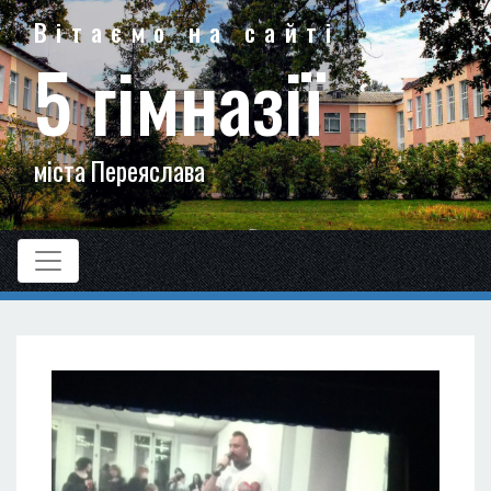
Вітаємо на сайті
5 гімназії
міста Переяслава