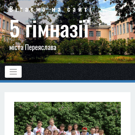
Вітаємо на сайті
5 гімназії
міста Переяслава