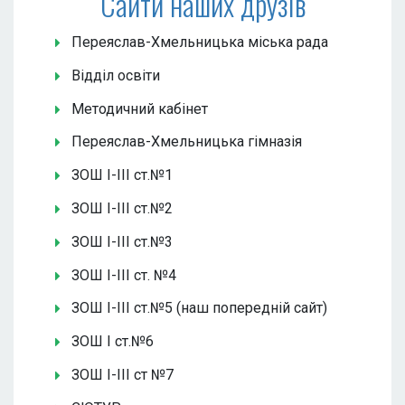
Сайти наших друзів
Переяслав-Хмельницька міська рада
Відділ освіти
Методичний кабінет
Переяслав-Хмельницька гімназія
ЗОШ І-ІІІ ст.№1
ЗОШ І-ІІІ ст.№2
ЗОШ І-ІІІ ст.№3
ЗОШ І-ІІІ ст. №4
ЗОШ І-ІІІ ст.№5 (наш попередній сайт)
ЗОШ І ст.№6
ЗОШ І-ІІІ ст №7