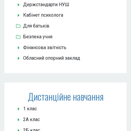
Держстандарти НУШ
Кабінет психолога
Для батьків
Безпека учня
Фінансова звітність
Обласний опорний заклад
Дистанційне навчання
1 клас
2А клас
2Б клас