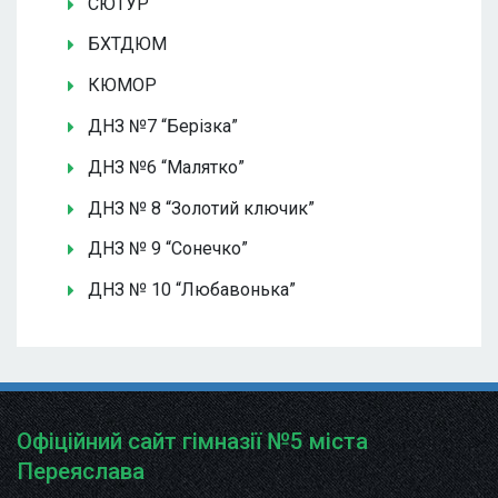
СЮТУР
БХТДЮМ
КЮМОР
ДНЗ №7 “Берізка”
ДНЗ №6 “Малятко”
ДНЗ № 8 “Золотий ключик”
ДНЗ № 9 “Сонечко”
ДНЗ № 10 “Любавонька”
Офіційний сайт гімназії №5 міста
Переяслава