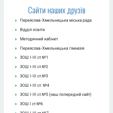
Сайти наших друзів
Переяслав-Хмельницька міська рада
Відділ освіти
Методичний кабінет
Переяслав-Хмельницька гімназія
ЗОШ І-ІІІ ст.№1
ЗОШ І-ІІІ ст.№2
ЗОШ І-ІІІ ст.№3
ЗОШ І-ІІІ ст. №4
ЗОШ І-ІІІ ст.№5 (наш попередній сайт)
ЗОШ І ст.№6