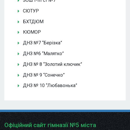
ЗОШ І-ІІІ ст №7
СЮТУР
БХТДЮМ
КЮМОР
ДНЗ №7 “Берізка”
ДНЗ №6 “Малятко”
ДНЗ № 8 “Золотий ключик”
ДНЗ № 9 “Сонечко”
ДНЗ № 10 “Любавонька”
Офіційний сайт гімназії №5 міста