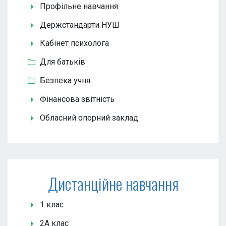
Профільне навчання
Держстандарти НУШ
Кабінет психолога
Для батьків
Безпека учня
Фінансова звітність
Обласний опорний заклад
Дистанційне навчання
1 клас
2А клас