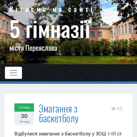
Вітаємо на сайті
5 гімназії
міста Переяслава
Змагання з
Січень
65
баскетболу
30
Четвер
Відбулися змагання з баскетболу у ЗОШ І-ІІІ ст.