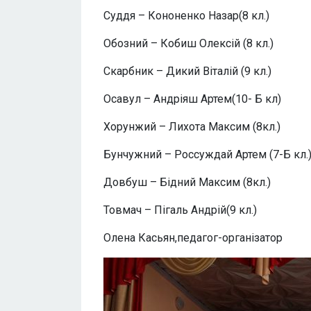
Суддя – Кононенко Назар(8 кл.)
Обозний – Кобиш Олексій (8 кл.)
Скарбник – Дикий Віталій (9 кл.)
Осавул – Андріяш Артем(10- Б кл)
Хорунжий – Лихота Максим (8кл.)
Бунчужний – Россуждай Артем (7-Б кл.
Довбуш – Бідний Максим (8кл.)
Товмач – Пігаль Андрій(9 кл.)
Олена Касьян,педагог-організатор