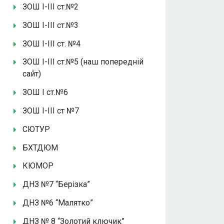
ЗОШ І-ІІІ ст.№2
ЗОШ І-ІІІ ст.№3
ЗОШ І-ІІІ ст. №4
ЗОШ І-ІІІ ст.№5 (наш попередній
сайт)
ЗОШ І ст.№6
ЗОШ І-ІІІ ст №7
СЮТУР
БХТДЮМ
КЮМОР
ДНЗ №7 “Берізка”
ДНЗ №6 “Малятко”
ДНЗ № 8 “Золотий ключик”