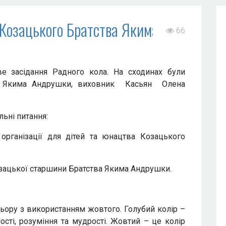
 Козацького Братства Якима
66
ве засідання Радного кола. На сходинах були
ва Якима Андрушки, виховник Касьян Олена
ьні питання:
ї організації для дітей та юнацтва Козацького
зацької старшини Братства Якима Андрушки.
ьору з використанням жовтого. Голубий колір –
ості, розуміння та мудрості. Жовтий – це колір