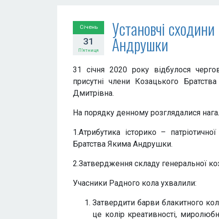
Установчі сходини
Січень
Андрушки
31
П’ятниця
31 січня 2020 року відбулося черго
присутні члени Козацького Братст
Дмитрівна.
На порядку денному розглядалися нагал
1.Атрибутика історико – патріотично
Братства Якима Андрушки.
2.Затвердження складу генеральної ко
Учасники Радного кола ухвалили:
Затвердити барви блакитного кол
це колір креативності, миролюбн