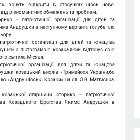
які хочуть відкрити в стосунках щось нове.
 від різноманітних обмежень та проблем.
рико – патріотичної організації для дітей та
ма Андрушки в наступному варіанті: голубе тло
ьору.
атріотичної організації для дітей та юнацтва
ушки з піктограмою козака,який відточує сою
ого світила Місяця.
тріотичної організації для дітей та юнацтва
ушки козацький вислів «Тримайося України,бо
сню «Андрушівські Козаки» на сл. О.В. Матвієнка,
 козацької старшини історико – патріотичної
цтва Козацького Братства Якима Андрушки в