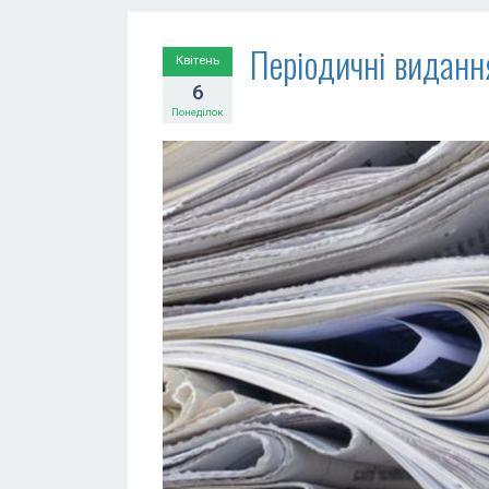
Періодичні видання
Квітень
6
Понеділок