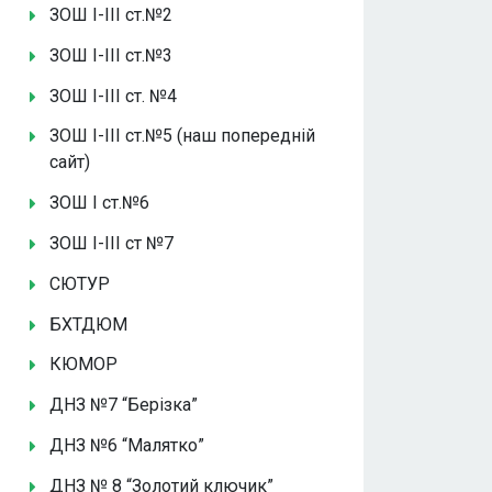
ЗОШ І-ІІІ ст.№2
ЗОШ І-ІІІ ст.№3
ЗОШ І-ІІІ ст. №4
ЗОШ І-ІІІ ст.№5 (наш попередній
сайт)
ЗОШ І ст.№6
ЗОШ І-ІІІ ст №7
СЮТУР
БХТДЮМ
КЮМОР
ДНЗ №7 “Берізка”
ДНЗ №6 “Малятко”
ДНЗ № 8 “Золотий ключик”