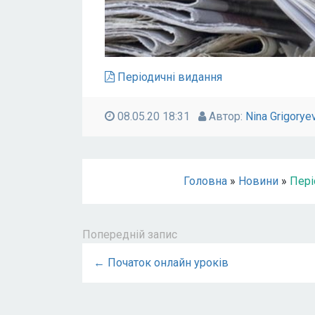
Періодичні видання
08.05.20 18:31
Автор:
Nina Grigorye
Головна
»
Новини
»
Пері
Попередній запис
← Початок онлайн уроків