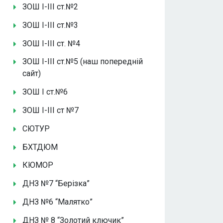
ЗОШ І-ІІІ ст.№2
ЗОШ І-ІІІ ст.№3
ЗОШ І-ІІІ ст. №4
ЗОШ І-ІІІ ст.№5 (наш попередній
сайт)
ЗОШ І ст.№6
ЗОШ І-ІІІ ст №7
СЮТУР
БХТДЮМ
КЮМОР
ДНЗ №7 “Берізка”
ДНЗ №6 “Малятко”
ДНЗ № 8 “Золотий ключик”