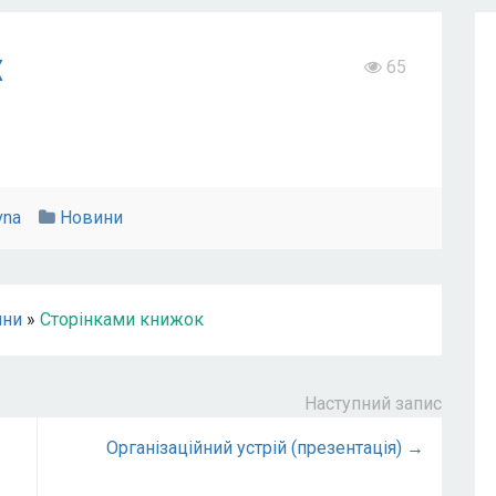
к
65
vna
Новини
ини
»
Сторінками книжок
Наступний запис
Організаційний устрій (презентація) →