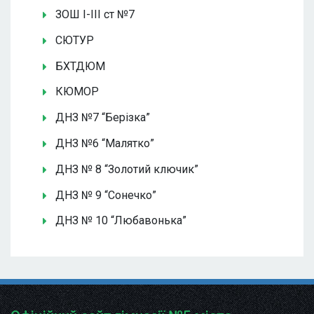
ЗОШ І-ІІІ ст №7
СЮТУР
БХТДЮМ
КЮМОР
ДНЗ №7 “Берізка”
ДНЗ №6 “Малятко”
ДНЗ № 8 “Золотий ключик”
ДНЗ № 9 “Сонечко”
ДНЗ № 10 “Любавонька”