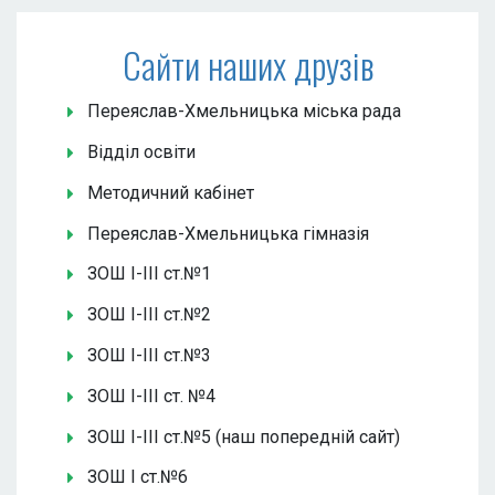
Сайти наших друзів
Переяслав-Хмельницька міська рада
Відділ освіти
Методичний кабінет
Переяслав-Хмельницька гімназія
ЗОШ І-ІІІ ст.№1
ЗОШ І-ІІІ ст.№2
ЗОШ І-ІІІ ст.№3
ЗОШ І-ІІІ ст. №4
ЗОШ І-ІІІ ст.№5 (наш попередній сайт)
ЗОШ І ст.№6