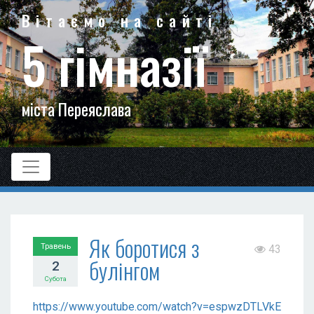
Вітаємо на сайті
5 гімназії
міста Переяслава
Як боротися з
Травень
43
булінгом
2
Субота
https://www.youtube.com/watch?v=espwzDTLVkE