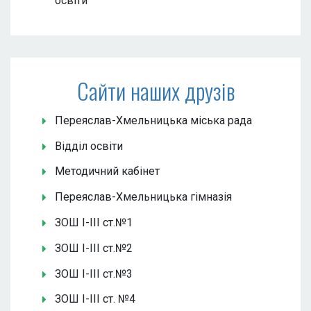
освіти
Сайти наших друзів
Переяслав-Хмельницька міська рада
Відділ освіти
Методичний кабінет
Переяслав-Хмельницька гімназія
ЗОШ І-ІІІ ст.№1
ЗОШ І-ІІІ ст.№2
ЗОШ І-ІІІ ст.№3
ЗОШ І-ІІІ ст. №4