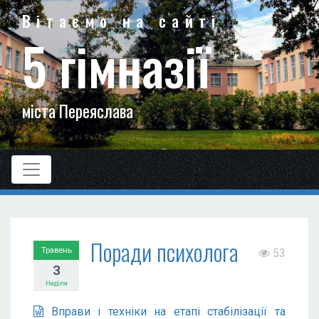
Вітаємо на сайті
5 гімназії
міста Переяслава
Поради психолога
Травень
53
3
Неділя
Вправи і техніки на етапі стабілізації та