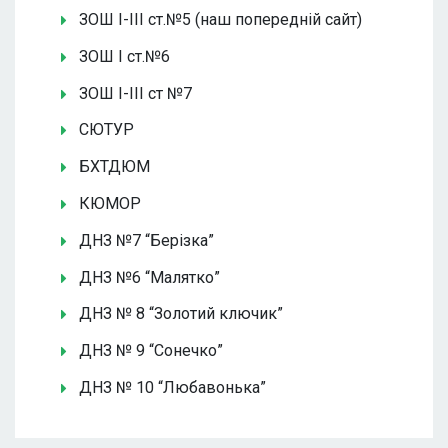
ЗОШ І-ІІІ ст.№5 (наш попередній сайт)
ЗОШ І ст.№6
ЗОШ І-ІІІ ст №7
СЮТУР
БХТДЮМ
КЮМОР
ДНЗ №7 “Берізка”
ДНЗ №6 “Малятко”
ДНЗ № 8 “Золотий ключик”
ДНЗ № 9 “Сонечко”
ДНЗ № 10 “Любавонька”