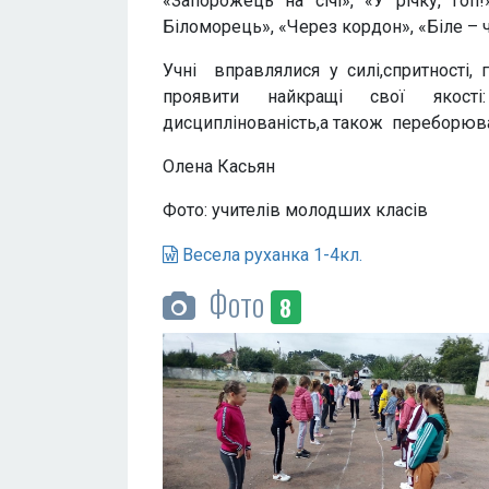
«Запорожець на січі», «У річку, гоп
Біломорець», «Через кордон», «Біле – 
Учні вправлялися у силі,спритності, 
проявити найкращі свої якості:
дисциплінованість,а також переборюват
Олена Касьян
Фото: учителів молодших класів
Весела руханка 1-4кл.
Фото
8