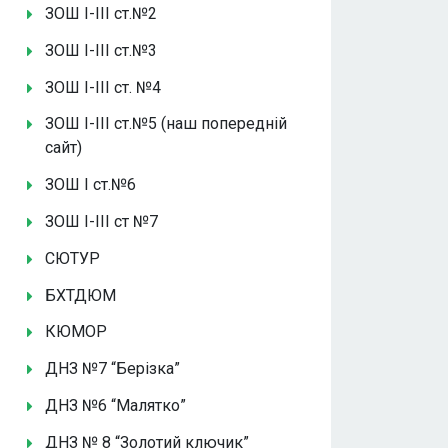
ЗОШ І-ІІІ ст.№2
ЗОШ І-ІІІ ст.№3
ЗОШ І-ІІІ ст. №4
ЗОШ І-ІІІ ст.№5 (наш попередній
сайт)
ЗОШ І ст.№6
ЗОШ І-ІІІ ст №7
СЮТУР
БХТДЮМ
КЮМОР
ДНЗ №7 “Берізка”
ДНЗ №6 “Малятко”
ДНЗ № 8 “Золотий ключик”