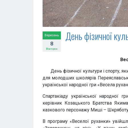
День фізичної куль
Вересень
8
Вівторок
Вес
День фізичної культури і спорту, яки
для молодших школярів Переяславської
української народної гри «Весела рухан
Спартакіаду української народної гр
керівник Козацького Братства Яким
казкового персонажу Миші – Шкрябот
В програму «Веселої руханки» увійшли 