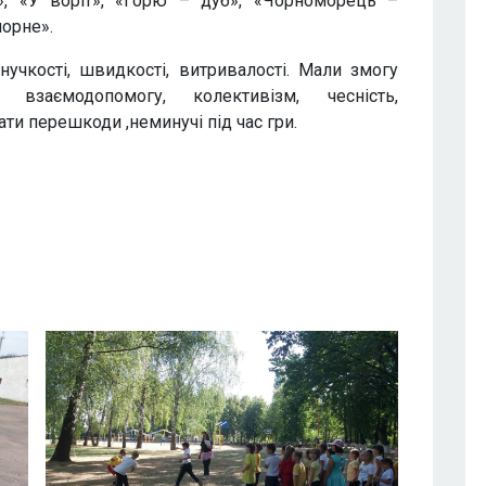
!», «У воріт», «Горю – дуб», «Чорноморець –
чорне».
гнучкості, швидкості, витривалості. Мали змогу
 взаємодопомогу, колективізм, чесність,
и перешкоди ,неминучі під час гри.