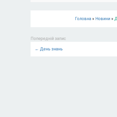
Головна
»
Новини
»
Д
Попередній запис
← День знань