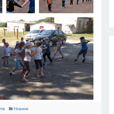
vna
Новини