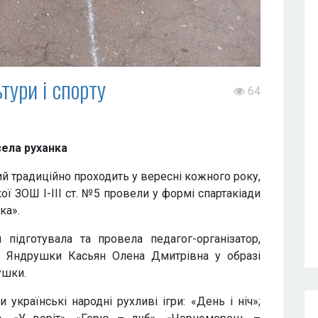
тури і спорту
64
ела руханка
й традиційно проходить у вересні кожного року,
 ЗОШ І-ІІІ ст. №5 провели у формі спартакіади
ка».
и підготувала та провела педагог-організатор,
а Яндрушки Касьян Олена Дмитрівна у образі
ушки.
українські народні рухливі ігри: «День і ніч»;