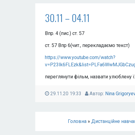
30.11 – 04.11
Впр. 4 (пис.) ст. 57
ст. 57 Впр 6(чит., перекладаємо текст)
https://www.youtube.com/watch?
v=P23Ik6FLEzk&list=PLFa6WwMJGbCzug
переглянути фільм, назвати улюблену ї
29.11.20 19:33
Автор:
Nina Grigorye
Головна
»
Дистанційне навча