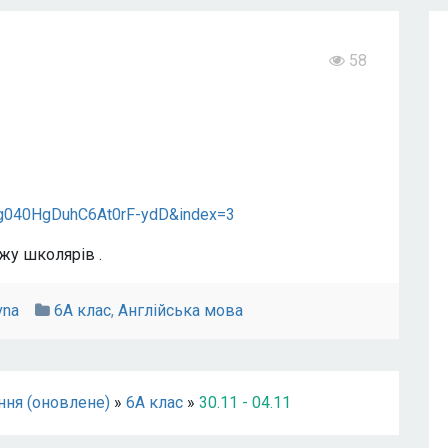
58
040HgDuhC6At0rF-ydD&index=3
жу школярів .
vna
6А клас
,
Англійська мова
ння (оновлене)
»
6А клас
»
30.11 - 04.11