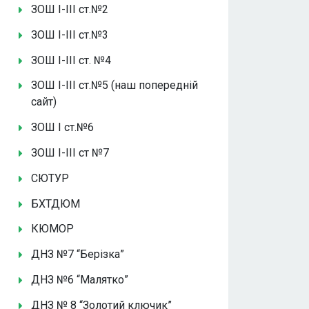
ЗОШ І-ІІІ ст.№2
ЗОШ І-ІІІ ст.№3
ЗОШ І-ІІІ ст. №4
ЗОШ І-ІІІ ст.№5 (наш попередній
сайт)
ЗОШ І ст.№6
ЗОШ І-ІІІ ст №7
СЮТУР
БХТДЮМ
КЮМОР
ДНЗ №7 “Берізка”
ДНЗ №6 “Малятко”
ДНЗ № 8 “Золотий ключик”