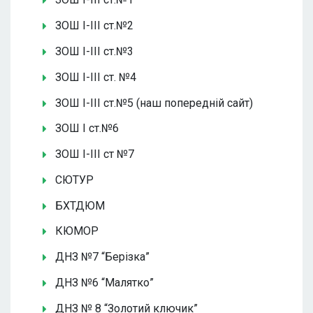
ЗОШ І-ІІІ ст.№2
ЗОШ І-ІІІ ст.№3
ЗОШ І-ІІІ ст. №4
ЗОШ І-ІІІ ст.№5 (наш попередній сайт)
ЗОШ І ст.№6
ЗОШ І-ІІІ ст №7
СЮТУР
БХТДЮМ
КЮМОР
ДНЗ №7 “Берізка”
ДНЗ №6 “Малятко”
ДНЗ № 8 “Золотий ключик”