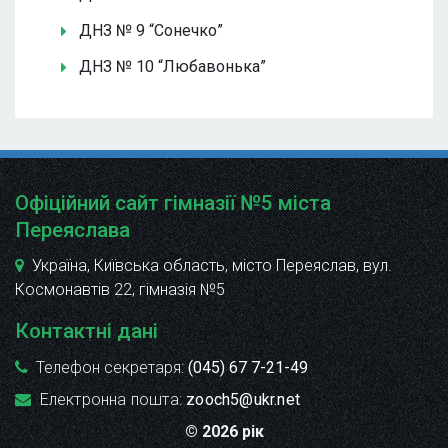
ДНЗ № 9 “Сонечко”
ДНЗ № 10 “Любавонька”
Офіційний сайт гімназії №5 міста
Переяслава
Україна, Київська область, місто Переяслав, вул.
Космонавтів 22
, гімназія №5
Контактні дані
Телефон секретаря:
(045) 67 7-21-49
Електронна пошта:
zooch5@ukr.net
© 2026 рік