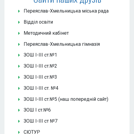
Переяслав-Хмельницька міська рада
Відділ освіти
Методичний кабінет
Переяслав-Хмельницька гімназія
ЗОШ І-ІІІ ст.№1
ЗОШ І-ІІІ ст.№2
ЗОШ І-ІІІ ст.№3
ЗОШ І-ІІІ ст. №4
ЗОШ І-ІІІ ст.№5 (наш попередній сайт)
ЗОШ І ст.№6
ЗОШ І-ІІІ ст №7
СЮТУР