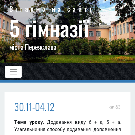
Вітаємо на сайті
5 гімназії
міста Переяслава
30.11-04.12
63
Тема уроку.
Додавання виду 6 + а, 5 + а.
Узагальнення способу додавання: доповнення