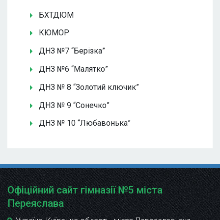
БХТДЮМ
КЮМОР
ДНЗ №7 “Берізка”
ДНЗ №6 “Малятко”
ДНЗ № 8 “Золотий ключик”
ДНЗ № 9 “Сонечко”
ДНЗ № 10 “Любавонька”
Офіційний сайт гімназії №5 міста
Переяслава