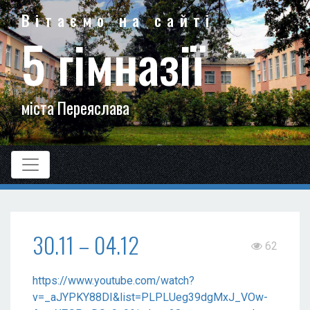
Вітаємо на сайті
5 гімназії
міста Переяслава
30.11 – 04.12
62
https://www.youtube.com/watch?
v=_aJYPKY88DI&list=PLPLUeg39dgMxJ_VOw-