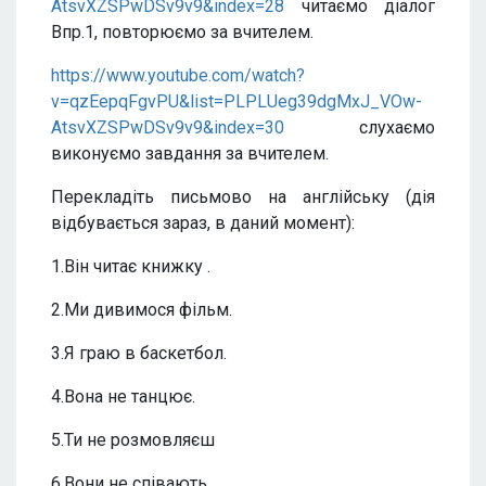
AtsvXZSPwDSv9v9&index=28
читаємо діалог
Впр.1, повторюємо за вчителем.
https://www.youtube.com/watch?
v=qzEepqFgvPU&list=PLPLUeg39dgMxJ_VOw-
AtsvXZSPwDSv9v9&index=30
слухаємо
виконуємо завдання за вчителем.
Перекладіть письмово на англійську (дія
відбувається зараз, в даний момент):
1.Він читає книжку .
2.Ми дивимося фільм.
3.Я граю в баскетбол.
4.Вона не танцює.
5.Ти не розмовляєш
6.Вони не співають.