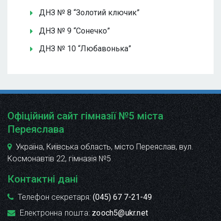
ДНЗ № 8 “Золотий ключик”
ДНЗ № 9 “Сонечко”
ДНЗ № 10 “Любавонька”
Офіційний сайт гімназії №5 міста
Переяслава
Україна, Київська область, місто Переяслав, вул.
Космонавтів 22
, гімназія №5
Контактні дані
Телефон секретаря:
(045) 67 7-21-49
Електронна пошта:
zooch5@ukr.net