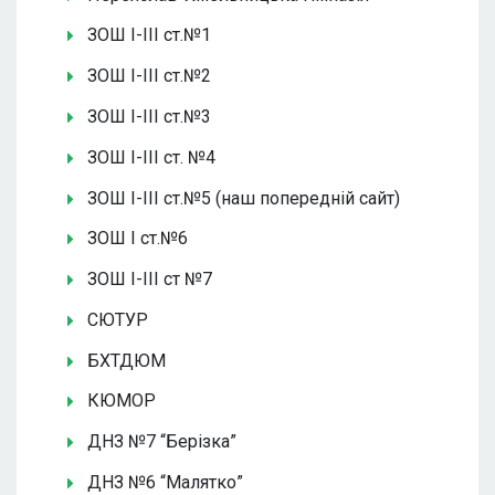
ЗОШ І-ІІІ ст.№1
ЗОШ І-ІІІ ст.№2
ЗОШ І-ІІІ ст.№3
ЗОШ І-ІІІ ст. №4
ЗОШ І-ІІІ ст.№5 (наш попередній сайт)
ЗОШ І ст.№6
ЗОШ І-ІІІ ст №7
СЮТУР
БХТДЮМ
КЮМОР
ДНЗ №7 “Берізка”
ДНЗ №6 “Малятко”