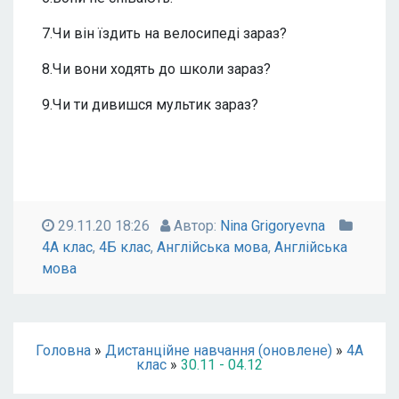
7.Чи він їздить на велосипеді зараз?
8.Чи вони ходять до школи зараз?
9.Чи ти дивишся мультик зараз?
29.11.20 18:26
Автор:
Nina Grigoryevna
4А клас
,
4Б клас
,
Англійська мова
,
Англійська
мова
Головна
»
Дистанційне навчання (оновлене)
»
4А
клас
»
30.11 - 04.12