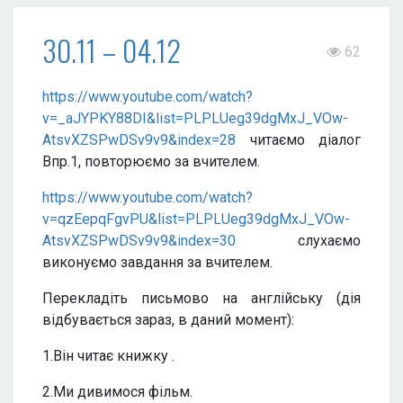
30.11 – 04.12
62
https://www.youtube.com/watch?
v=_aJYPKY88DI&list=PLPLUeg39dgMxJ_VOw-
AtsvXZSPwDSv9v9&index=28
читаємо діалог
Впр.1, повторюємо за вчителем.
https://www.youtube.com/watch?
v=qzEepqFgvPU&list=PLPLUeg39dgMxJ_VOw-
AtsvXZSPwDSv9v9&index=30
слухаємо
виконуємо завдання за вчителем.
Перекладіть письмово на англійську (дія
відбувається зараз, в даний момент):
1.Він читає книжку .
2.Ми дивимося фільм.