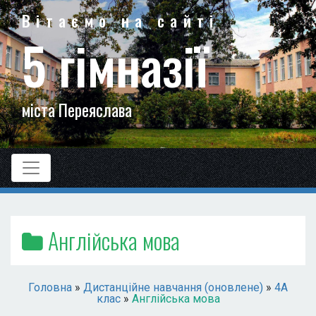
Вітаємо на сайті
5 гімназії
міста Переяслава
Англійська мова
Головна
»
Дистанційне навчання (оновлене)
»
4А
клас
»
Англійська мова