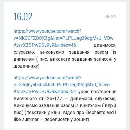
16.02
81
https://www.youtube.com/watch?
v=NKGCFZBOK3g&list=PLPLUeg39dgMxJ_VOw-
AtsvXZSPwDSv9v9&index=46
дивимося,
слухаємо, виконуємо завдання разом із
вчителем ( пис. виконати завдання записані у
щоденнику).
https://www.youtube.com/watch?
v=G3qtnyabk6c&list=PLPLUeg39dgMxJ_VOw-
AtsvXZSPwDSv9v9&index=53
урок повторення
вивченого ст.126-127 — дивимося, слухаємо,
виконуємо завдання разом із вчителем ( впр.3
пис.) ( текстики у кінці відео про Elephants and I
like summer — переписати у зошит)