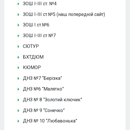
ЗОШ І-ІІІ ст. №4
ЗОШ І-ІІІ ст.№5 (наш попередній сайт)
ЗОШ І ст.№6
ЗОШ І-ІІІ ст №7
СЮТУР
БХТДЮМ
КЮМОР
ДНЗ №7 “Берізка”
ДНЗ №6 “Малятко”
ДНЗ № 8 “Золотий ключик”
ДНЗ № 9 “Сонечко”
ДНЗ № 10 “Любавонька”