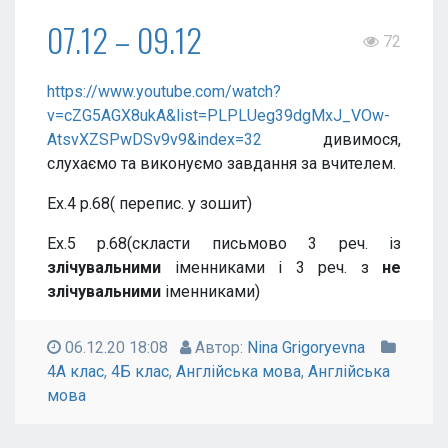
07.12 – 09.12
72
https://www.youtube.com/watch?
v=cZG5AGX8ukA&list=PLPLUeg39dgMxJ_VOw-
AtsvXZSPwDSv9v9&index=32
дивимося,
слухаємо та виконуємо завдання за вчителем.
Ex.4 p.68( перепис. у зошит)
Ex.5 p.68(скласти письмово 3 реч. із
злічувальними
іменниками і 3 реч. з
не
злічувальними
іменниками)
06.12.20 18:08
Автор:
Nina Grigoryevna
4А клас
,
4Б клас
,
Англійська мова
,
Англійська
мова