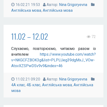
16.02.21 19:53
Автор:
Nina Grigoryevna
Англійська мова
,
Англійська мова
11.02 – 12.02
72
Слухаємо, повторюємо, читаємо разом із
вчителем
https://www.youtube.com/watch?
v=NKGCFZBOK3g&list=PLPLUeg39dgMxJ_VOw-
AtsvXZSPwDSv9v9&index=46
11.02.21 09:20
Автор:
Nina Grigoryevna
4А клас
,
4Б клас
,
Англійська мова
,
Англійська
мова