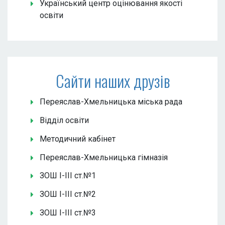
Український центр оцінювання якості
освіти
Сайти наших друзів
Переяслав-Хмельницька міська рада
Відділ освіти
Методичний кабінет
Переяслав-Хмельницька гімназія
ЗОШ І-ІІІ ст.№1
ЗОШ І-ІІІ ст.№2
ЗОШ І-ІІІ ст.№3