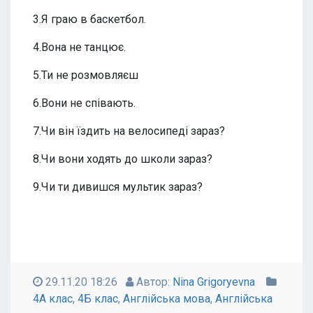
3.Я граю в баскетбол.
4.Вона не танцює.
5.Ти не розмовляєш
6.Вони не співають.
7.Чи він їздить на велосипеді зараз?
8.Чи вони ходять до школи зараз?
9.Чи ти дивишся мультик зараз?
29.11.20 18:26
Автор:
Nina Grigoryevna
4А клас
,
4Б клас
,
Англійська мова
,
Англійська