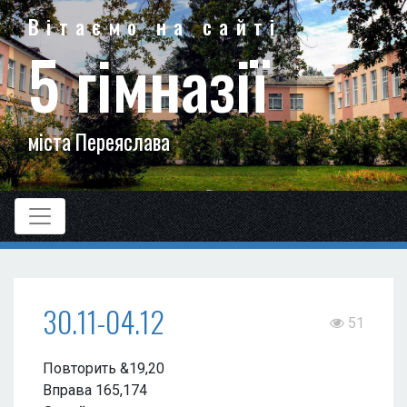
Вітаємо на сайті
5 гімназії
міста Переяслава
30.11-04.12
51
Повторить &19,20
Вправа 165,174