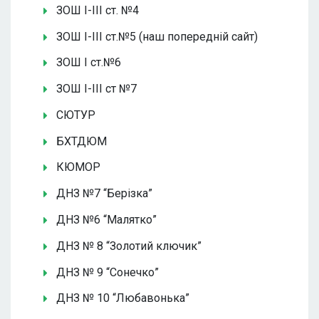
ЗОШ І-ІІІ ст. №4
ЗОШ І-ІІІ ст.№5 (наш попередній сайт)
ЗОШ І ст.№6
ЗОШ І-ІІІ ст №7
СЮТУР
БХТДЮМ
КЮМОР
ДНЗ №7 “Берізка”
ДНЗ №6 “Малятко”
ДНЗ № 8 “Золотий ключик”
ДНЗ № 9 “Сонечко”
ДНЗ № 10 “Любавонька”