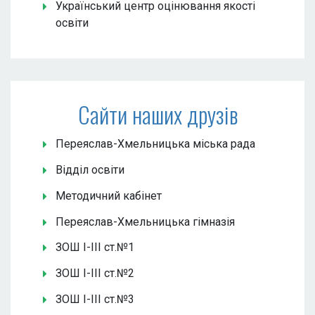
Український центр оцінювання якості
освіти
Сайти наших друзів
Переяслав-Хмельницька міська рада
Відділ освіти
Методичний кабінет
Переяслав-Хмельницька гімназія
ЗОШ І-ІІІ ст.№1
ЗОШ І-ІІІ ст.№2
ЗОШ І-ІІІ ст.№3