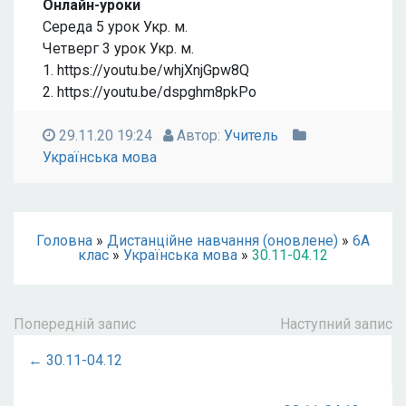
Онлайн-уроки
Середа 5 урок Укр. м.
Четверг 3 урок Укр. м.
1. https://youtu.be/whjXnjGpw8Q
2. https://youtu.be/dspghm8pkPo
29.11.20 19:24
Автор:
Учитель
Українська мова
Головна
»
Дистанційне навчання (оновлене)
»
6А
клас
»
Українська мова
»
30.11-04.12
Попередній запис
Наступний запис
← 30.11-04.12